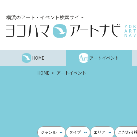
こ
の
横浜のアート・イベント検索サイト
ペ
ー
ジ
を
そ
の
HOME
アートイベント
ま
ま
HOME
アートイベント
読
む
他
ペ
ー
ジ
へ
の
ジャンル
タイプ
エリア
こだわり
リ