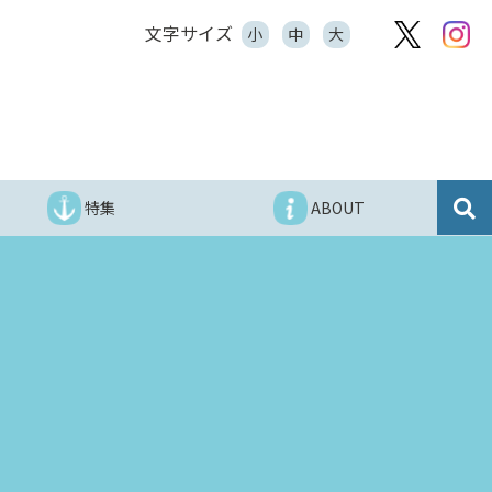
文字サイズ
小
中
大
特集
ABOUT