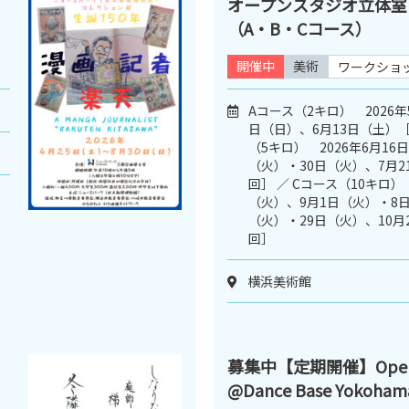
オープンスタジオ立体室
（A・B・Cコース）
開催中
美術
ワークショ
Aコース（2キロ） 2026年
日（日）、6月13日（土）［
（5キロ） 2026年6月16
（火）・30日（火）、7月2
回］ ／ Cコース（10キロ） 
（火）、9月1日（火）・8日
（火）・29日（火）、10月
回］
横浜美術館
募集中【定期開催】Open D
@Dance Base Yokoham