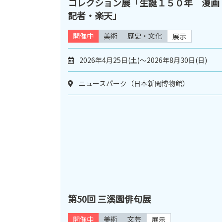
コレクション展「生誕１５０年 漫画
記者・楽天」
開催中
美術
歴史・文化
展示
2026年4月25日(土)～2026年8月30日(日)
ニュースパーク（日本新聞博物館）
第50回 三溪園俳句展
開催中
美術
文芸
展示