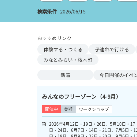
ン
検索条件
2026/06/15
ク
へ
ス
キ
おすすめリンク
ッ
体験する・つくる
子連れで行ける
プ
記
みなとみらい・桜木町
事
本
新着
今日
開催のイベ
体
へ
ス
みんなのフリーゾーン（4-9月）
キ
ッ
開催中
美術
ワークショップ
プ
2026年4月12日・19日・26日、5月10日・17
日・24日、6月7日・14日・21日、7月5日・1
日・19日、8月9日・23日・30日、9月6日・1