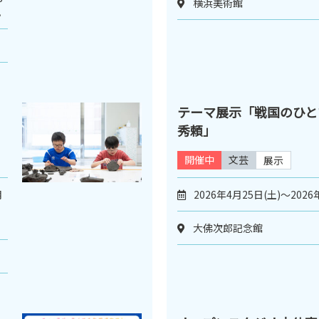
横浜美術館
。
テーマ展示「戦国のひと
秀頼」
開催中
文芸
展示
月
2026年4月25日(土)～2026
大佛次郎記念館