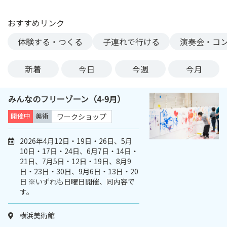
ン
ク
おすすめリンク
へ
体験する・つくる
子連れで行ける
演奏会・コ
ス
キ
新着
今日
今週
今月
ッ
プ
記
みんなのフリーゾーン（4-9月）
事
開催中
美術
ワークショップ
本
体
2026年4月12日・19日・26日、5月
へ
10日・17日・24日、6月7日・14日・
ス
21日、7月5日・12日・19日、8月9
キ
日・23日・30日、9月6日・13日・20
ッ
日 ※いずれも日曜日開催、同内容で
プ
す。
横浜美術館