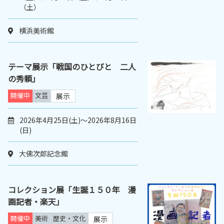
（土）
横浜美術館
テーマ展示「戦国のひとびと 二人
の秀頼」
開催中
文芸
展示
2026年4月25日(土)～2026年8月16日
(日)
大佛次郎記念館
コレクション展「生誕１５０年 漫
画記者・楽天」
開催中
美術
歴史・文化
展示