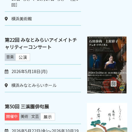
回］
横浜美術館
第22回 みなとみらいアイメイトチ
ャリティーコンサート
音楽
公演
2026年5月18日(月)
横浜みなとみらいホール
第50回 三溪園俳句展
開催中
美術
文芸
展示
2026年5月22日(金)～2026年10月19