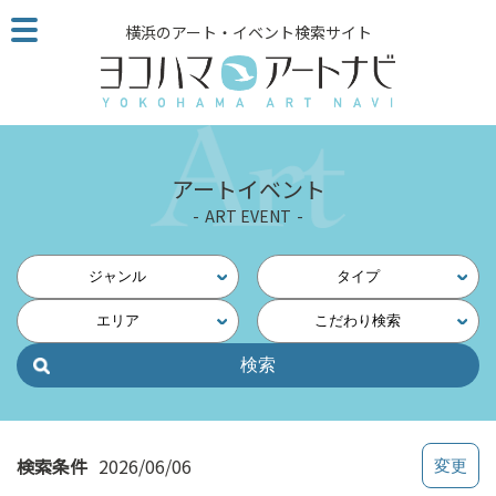
こ
横浜のアート・イベント検索サイト
の
ペ
ー
ジ
を
そ
アートイベント
の
ART EVENT
ま
ま
読
ジャンル
タイプ
む
エリア
こだわり検索
他
ペ
ー
ジ
へ
の
検索条件
2026/06/06
リ