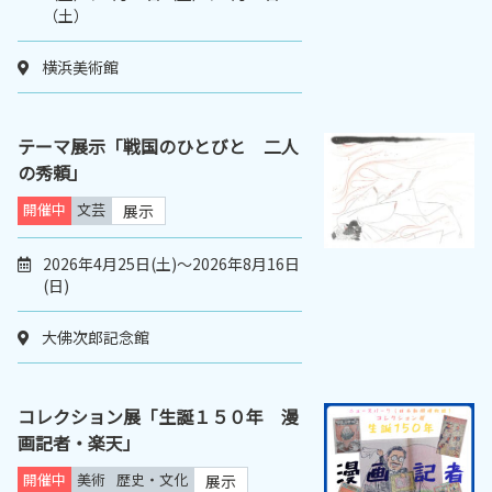
（土）
横浜美術館
テーマ展示「戦国のひとびと 二人
の秀頼」
開催中
文芸
展示
2026年4月25日(土)～2026年8月16日
(日)
大佛次郎記念館
コレクション展「生誕１５０年 漫
画記者・楽天」
開催中
美術
歴史・文化
展示