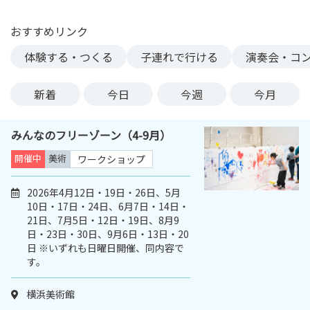
ン
ク
おすすめリンク
へ
体験する・つくる
子連れで行ける
演奏会・コ
ス
キ
新着
今日
今週
今月
ッ
プ
記
みんなのフリーゾーン（4-9月）
事
開催中
美術
ワークショップ
本
体
2026年4月12日・19日・26日、5月
へ
10日・17日・24日、6月7日・14日・
ス
21日、7月5日・12日・19日、8月9
キ
日・23日・30日、9月6日・13日・20
ッ
日 ※いずれも日曜日開催、同内容で
プ
す。
横浜美術館