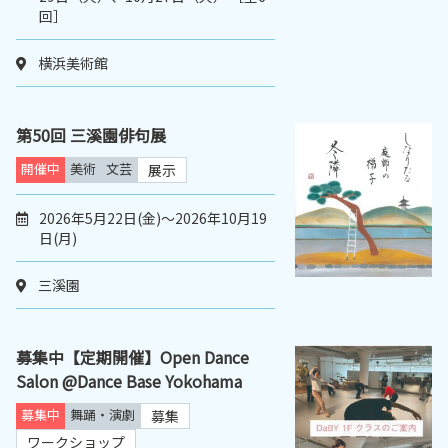
回］
横浜美術館
第50回 三溪園俳句展
開催中
美術
文芸
展示
2026年5月22日(金)～2026年10月19
日(月)
三溪園
募集中【定期開催】Open Dance
Salon @Dance Base Yokohama
募集中
舞踊・演劇
募集
ワークショップ