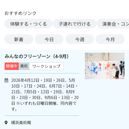
ン
ク
おすすめリンク
へ
体験する・つくる
子連れで行ける
演奏会・コ
ス
キ
新着
今日
今週
今月
ッ
プ
記
みんなのフリーゾーン（4-9月）
事
開催中
美術
ワークショップ
本
体
2026年4月12日・19日・26日、5月
へ
10日・17日・24日、6月7日・14日・
ス
21日、7月5日・12日・19日、8月9
キ
日・23日・30日、9月6日・13日・20
ッ
日 ※いずれも日曜日開催、同内容で
プ
す。
横浜美術館