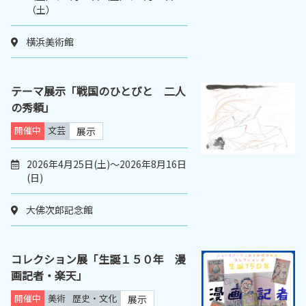
（土）
横浜美術館
テーマ展示「戦国のひとびと 二人
の秀頼」
開催中
文芸
展示
2026年4月25日(土)～2026年8月16日
(日)
大佛次郎記念館
コレクション展「生誕１５０年 漫
画記者・楽天」
開催中
美術
歴史・文化
展示