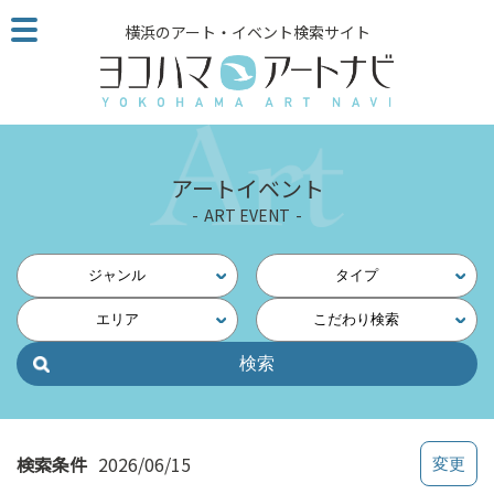
こ
横浜のアート・イベント検索サイト
の
ペ
ー
ジ
を
そ
アートイベント
の
ART EVENT
ま
ま
読
ジャンル
タイプ
む
エリア
こだわり検索
他
ペ
ー
ジ
へ
の
検索条件
2026/06/15
リ