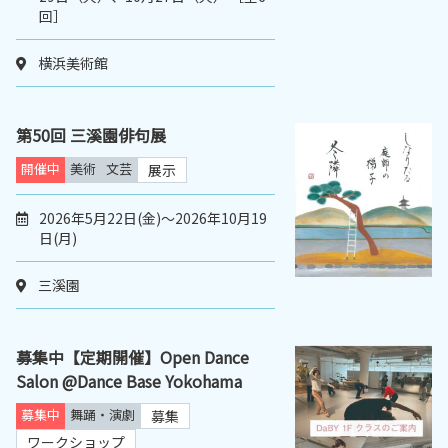
回］
横浜美術館
第50回 三溪園俳句展
開催中
美術
文芸
展示
2026年5月22日(金)～2026年10月19
日(月)
三溪園
募集中【定期開催】Open Dance
Salon @Dance Base Yokohama
募集中
舞踊・演劇
募集
ワークショップ