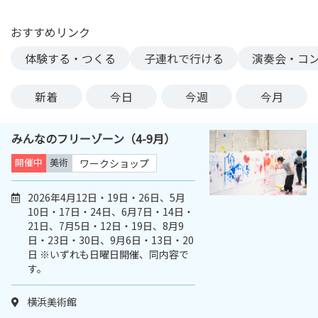
ン
ク
おすすめリンク
へ
体験する・つくる
子連れで行ける
演奏会・コ
ス
キ
新着
今日
今週
今月
ッ
プ
記
みんなのフリーゾーン（4-9月）
事
開催中
美術
ワークショップ
本
体
2026年4月12日・19日・26日、5月
へ
10日・17日・24日、6月7日・14日・
ス
21日、7月5日・12日・19日、8月9
キ
日・23日・30日、9月6日・13日・20
ッ
日 ※いずれも日曜日開催、同内容で
プ
す。
横浜美術館