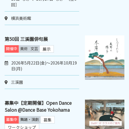
回］
横浜美術館
第50回 三溪園俳句展
開催中
美術
文芸
展示
2026年5月22日(金)～2026年10月19
日(月)
三溪園
募集中【定期開催】Open Dance
Salon @Dance Base Yokohama
募集中
舞踊・演劇
募集
ワークショップ