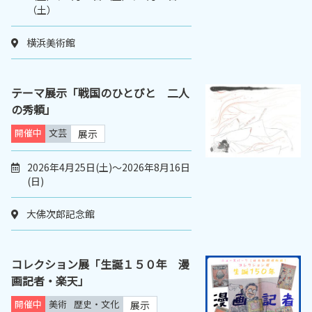
（土）
横浜美術館
テーマ展示「戦国のひとびと 二人
の秀頼」
開催中
文芸
展示
2026年4月25日(土)～2026年8月16日
(日)
大佛次郎記念館
コレクション展「生誕１５０年 漫
画記者・楽天」
開催中
美術
歴史・文化
展示