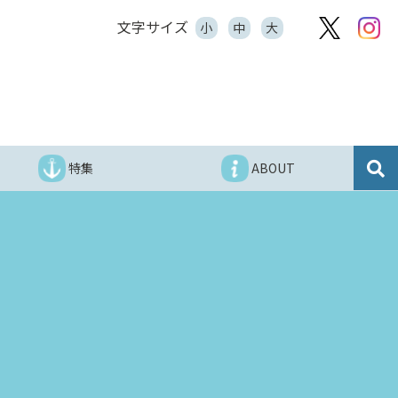
文字サイズ
小
中
大
特集
ABOUT