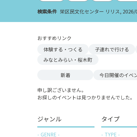
ン
検索条件
栄区民文化センター リリス
2026/
ク
へ
ス
キ
おすすめリンク
ッ
体験する・つくる
子連れで行ける
プ
記
みなとみらい・桜木町
事
本
新着
今日
開催のイベ
体
へ
申し訳ございません。
ス
お探しのイベントは見つかりませんでした。
キ
ッ
プ
ジャンル
タイプ
GENRE
TYPE