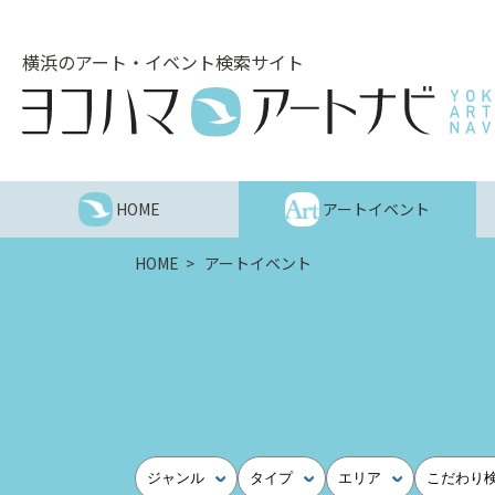
こ
の
横浜のアート・イベント検索サイト
ペ
ー
ジ
を
そ
の
HOME
アートイベント
ま
ま
HOME
アートイベント
読
む
他
ペ
ー
ジ
へ
の
ジャンル
タイプ
エリア
こだわり
リ