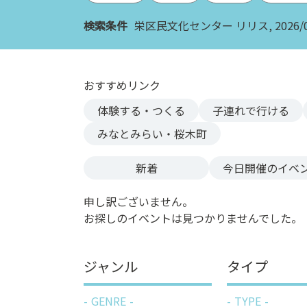
ン
検索条件
栄区民文化センター リリス
2026/
ク
へ
ス
キ
おすすめリンク
ッ
体験する・つくる
子連れで行ける
プ
記
みなとみらい・桜木町
事
本
新着
今日
開催のイベ
体
へ
申し訳ございません。
ス
お探しのイベントは見つかりませんでした。
キ
ッ
プ
ジャンル
タイプ
GENRE
TYPE