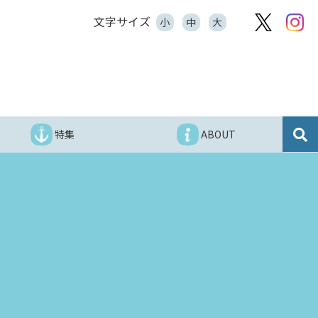
文字サイズ
小
中
大
特集
ABOUT