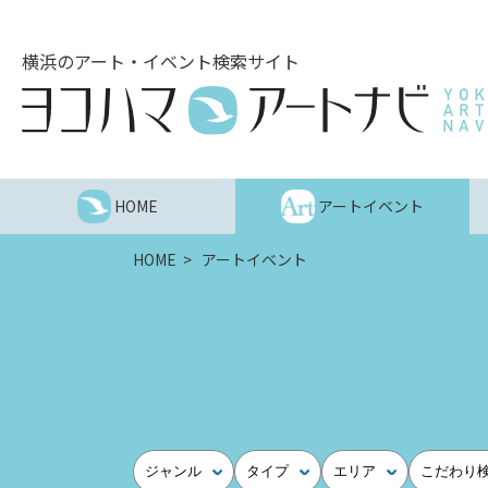
こ
の
横浜のアート・イベント検索サイト
ペ
ー
ジ
を
そ
の
HOME
アートイベント
ま
ま
HOME
アートイベント
読
む
他
ペ
ー
ジ
へ
の
ジャンル
タイプ
エリア
こだわり
リ