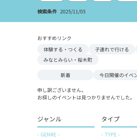
ン
検索条件
2025/11/05
ク
へ
ス
キ
おすすめリンク
ッ
体験する・つくる
子連れで行ける
プ
記
みなとみらい・桜木町
事
本
新着
今日
開催のイベ
体
へ
申し訳ございません。
ス
お探しのイベントは見つかりませんでした。
キ
ッ
プ
ジャンル
タイプ
GENRE
TYPE