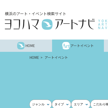
こ
の
横浜のアート・イベント検索サイト
ペ
ー
ジ
を
そ
の
HOME
アートイベント
ま
ま
HOME
アートイベント
読
む
他
ペ
ー
ジ
へ
の
ジャンル
タイプ
エリア
こだわり
リ