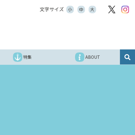
文字サイズ
小
中
大
特集
ABOUT