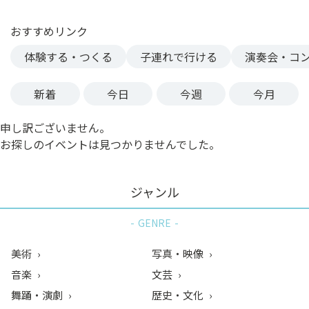
ン
ク
おすすめリンク
へ
体験する・つくる
子連れで行ける
演奏会・コ
ス
キ
新着
今日
今週
今月
ッ
プ
申し訳ございません。
記
お探しのイベントは見つかりませんでした。
事
本
体
ジャンル
へ
ス
GENRE
キ
ッ
美術
写真・映像
プ
音楽
文芸
舞踊・演劇
歴史・文化