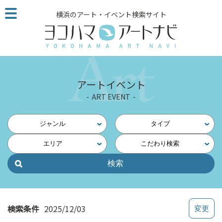
こ
横浜のアート・イベント検索サイト
の
ペ
ー
ジ
を
そ
アートイベント
の
ART EVENT
ま
ま
読
ジャンル
タイプ
む
エリア
こだわり検索
他
ペ
ー
ジ
へ
の
検索条件
2025/12/03
リ