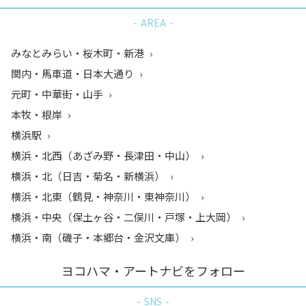
AREA
みなとみらい・桜木町・新港
関内・馬車道・日本大通り
元町・中華街・山手
本牧・根岸
横浜駅
横浜・北西（あざみ野・長津田・中山）
横浜・北（日吉・菊名・新横浜）
横浜・北東（鶴見・神奈川・東神奈川）
横浜・中央（保土ヶ谷・二俣川・戸塚・上大岡）
横浜・南（磯子・本郷台・金沢文庫）
ヨコハマ・アートナビをフォロー
SNS