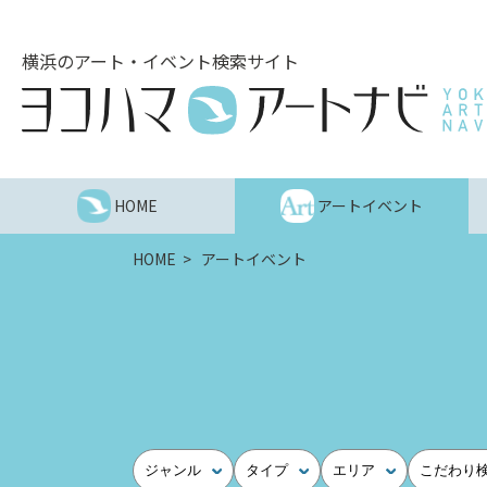
こ
の
横浜のアート・イベント検索サイト
ペ
ー
ジ
を
そ
の
HOME
アートイベント
ま
ま
HOME
アートイベント
読
む
他
ペ
ー
ジ
へ
の
ジャンル
タイプ
エリア
こだわり
リ