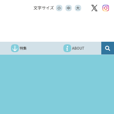
文字サイズ
小
中
大
特集
ABOUT