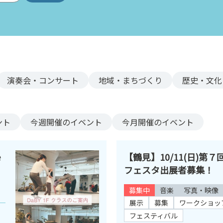
演奏会・コンサート
地域・まちづくり
歴史・文化
ント
今週
開催のイベント
今月
開催のイベント
e
【鶴見】10/11(日)第
フェスタ出展者募集！
募集中
音楽
写真・映像
展示
募集
ワークショッ
フェスティバル