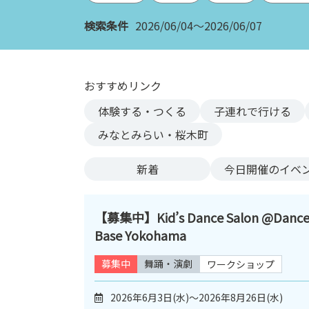
ン
検索条件
2026/06/04～2026/06/07
ク
へ
ス
キ
おすすめリンク
ッ
体験する・つくる
子連れで行ける
プ
記
みなとみらい・桜木町
事
本
新着
今日
開催のイベ
体
へ
ス
【募集中】Kid’s Dance Salon @Danc
キ
Base Yokohama
ッ
プ
募集中
舞踊・演劇
ワークショップ
2026年6月3日(水)～2026年8月26日(水)