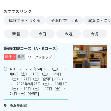
ン
ク
おすすめリンク
へ
体験する・つくる
子連れで行ける
演奏会・コ
ス
キ
新着
今日
今週
今月
ッ
プ
記
版画体験コース（A・Bコース）
事
開催中
美術
ワークショップ
本
体
Aコース 2026年5月30日（土）、6
へ
月6日（土）・13日（土）・20日
ス
（土）・27日（土）[全5回]／ Bコー
キ
ス 2026年9月26日（土）、10月3日
ッ
（土）・10日（土）・17日（土）・
プ
24日（土）[全5回]
横浜美術館