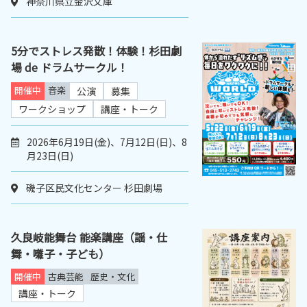
神奈川県立金沢文庫
5分でストレス発散！体験！杉田劇
場 de ドラムサークル！
開催中
音楽
公演
募集
ワークショップ
講座・トーク
2026年6月19日(金)、7月12日(日)、8
月23日(日)
磯子区民文化センター 杉田劇場
久良岐能舞台 能楽講座（謡・仕
舞・囃子・子ども）
開催中
古典芸能
歴史・文化
講座・トーク