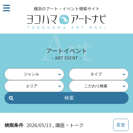
こ
横浜のアート・イベント検索サイト
の
ペ
ー
ジ
を
そ
アートイベント
の
ART EVENT
ま
ま
読
ジャンル
タイプ
む
エリア
こだわり検索
他
ペ
ー
ジ
へ
の
検索条件
2026/05/15
講座・トーク
リ