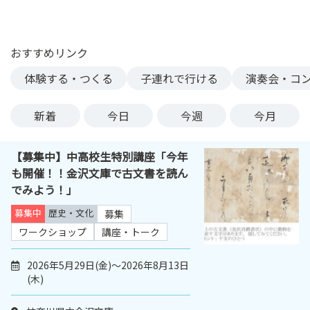
ン
ク
へ
おすすめリンク
ス
体験する・つくる
子連れで行ける
演奏会・コ
キ
ッ
プ
新着
今日
今週
今月
記
事
【募集中】中高校生特別講座「今年
本
も開催！！金沢文庫で古文書を読ん
体
でみよう！」
へ
ス
募集中
歴史・文化
募集
キ
ワークショップ
講座・トーク
ッ
プ
2026年5月29日(金)～2026年8月13日
(木)