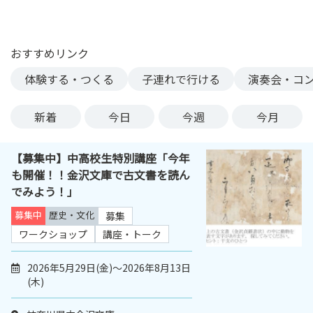
ン
ク
へ
おすすめリンク
ス
体験する・つくる
子連れで行ける
演奏会・コ
キ
ッ
プ
新着
今日
今週
今月
記
事
【募集中】中高校生特別講座「今年
本
も開催！！金沢文庫で古文書を読ん
体
でみよう！」
へ
ス
募集中
歴史・文化
募集
キ
ワークショップ
講座・トーク
ッ
プ
2026年5月29日(金)～2026年8月13日
(木)