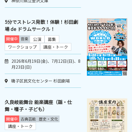
神奈川県立金沢文庫
5分でストレス発散！体験！杉田劇
場 de ドラムサークル！
開催中
音楽
公演
募集
ワークショップ
講座・トーク
2026年6月19日(金)、7月12日(日)、8
月23日(日)
磯子区民文化センター 杉田劇場
久良岐能舞台 能楽講座（謡・仕
舞・囃子・子ども）
開催中
古典芸能
歴史・文化
講座・トーク