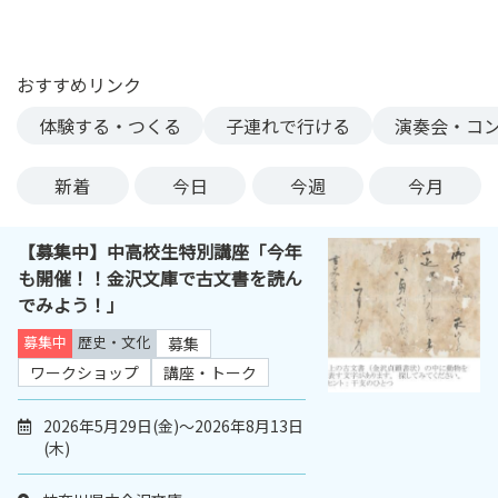
ン
ク
へ
おすすめリンク
ス
体験する・つくる
子連れで行ける
演奏会・コ
キ
ッ
プ
新着
今日
今週
今月
記
事
【募集中】中高校生特別講座「今年
本
も開催！！金沢文庫で古文書を読ん
体
でみよう！」
へ
ス
募集中
歴史・文化
募集
キ
ワークショップ
講座・トーク
ッ
プ
2026年5月29日(金)～2026年8月13日
(木)