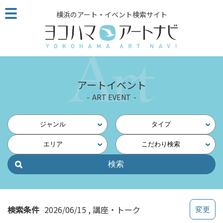
こ
横浜のアート・イベント検索サイト
の
ペ
ー
ジ
を
そ
アートイベント
の
ART EVENT
ま
ま
読
ジャンル
タイプ
む
エリア
こだわり検索
他
ペ
ー
ジ
へ
の
検索条件
2026/06/15
講座・トーク
リ