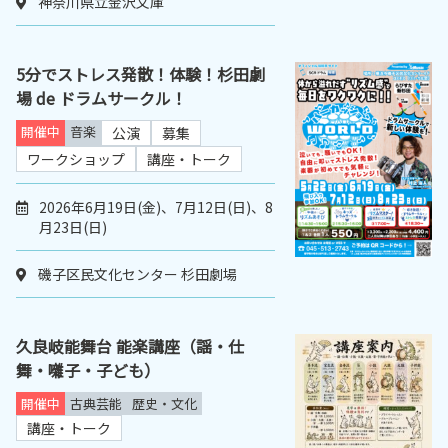
神奈川県立金沢文庫
5分でストレス発散！体験！杉田劇
場 de ドラムサークル！
開催中
音楽
公演
募集
ワークショップ
講座・トーク
2026年6月19日(金)、7月12日(日)、8
月23日(日)
磯子区民文化センター 杉田劇場
久良岐能舞台 能楽講座（謡・仕
舞・囃子・子ども）
開催中
古典芸能
歴史・文化
講座・トーク