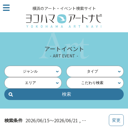
こ
横浜のアート・イベント検索サイト
の
ペ
ー
ジ
を
そ
アートイベント
の
ART EVENT
ま
ま
読
ジャンル
タイプ
む
エリア
こだわり検索
他
ペ
ー
ジ
へ
の
検索条件
2026/06/15～2026/06/21
講座・トーク
リ