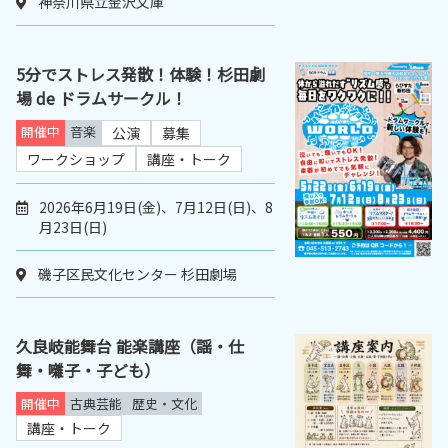
神奈川県立金沢文庫
5分でストレス発散！体験！杉田劇
場 de ドラムサークル！
開催中
音楽
公演
募集
ワークショップ
講座・トーク
2026年6月19日(金)、7月12日(日)、8
月23日(日)
磯子区民文化センター 杉田劇場
久良岐能舞台 能楽講座（謡・仕
舞・囃子・子ども）
開催中
古典芸能
歴史・文化
講座・トーク