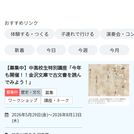
ン
ク
へ
おすすめリンク
ス
体験する・つくる
子連れで行ける
演奏会・コ
キ
ッ
プ
新着
今日
今週
今月
記
事
【募集中】中高校生特別講座「今年
本
も開催！！金沢文庫で古文書を読ん
体
でみよう！」
へ
ス
募集中
歴史・文化
募集
キ
ワークショップ
講座・トーク
ッ
プ
2026年5月29日(金)～2026年8月13日
(木)