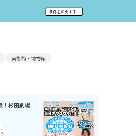
美術館・博物館
験！杉田劇場
ーク