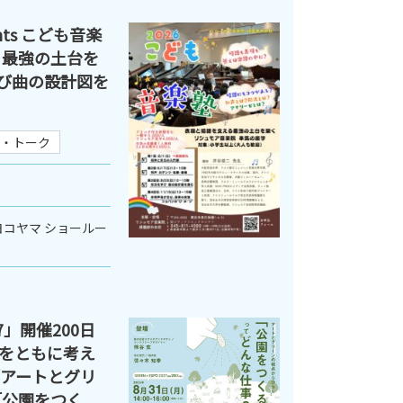
ts こども音楽
る最強の土台を
学び曲の設計図を
・トーク
コヤマ ショールー
27」開催200日
をともに考え
7「アートとグリ
「公園をつく