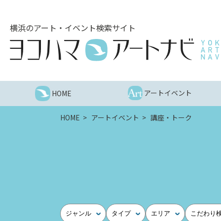
こ
の
横浜のアート・イベント検索サイト
ペ
ー
ジ
を
そ
の
アートイベント
HOME
ま
ま
HOME
アートイベント
講座・トーク
読
む
他
ペ
ー
ジ
へ
の
ジャンル
タイプ
エリア
こだわり
リ