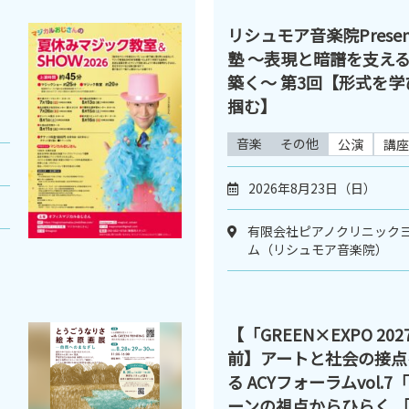
リシュモア音楽院Presen
塾 ～表現と暗譜を支え
築く～ 第3回【形式を
掴む】
音楽
その他
公演
講座
2026年8月23日（日）
有限会社ピアノクリニックヨ
ム（リシュモア音楽院）
【「GREEN×EXPO 20
前】アートと社会の接点
る ACYフォーラムvol.
ーンの視点からひらく 