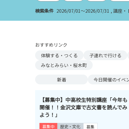
ン
検索条件
2026/07/01～2026/07/31
講座・
ク
へ
ス
キ
ッ
おすすめリンク
プ
記
体験する・つくる
子連れで行ける
事
みなとみらい・桜木町
本
体
新着
今日
開催のイベ
へ
ス
キ
【募集中】中高校生特別講座「今年も
ッ
開催！！金沢文庫で古文書を読んでみ
プ
よう！」
募集中
歴史・文化
募集