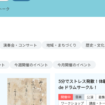
トーク
演奏会・コンサート
地域・まちづくり
歴史・文化
ント
今週
開催のイベント
今月
開催のイベント
5分でストレス発散！体
de ドラムサークル！
開催中
音楽
公演
募集
ワークショップ
講座・ト