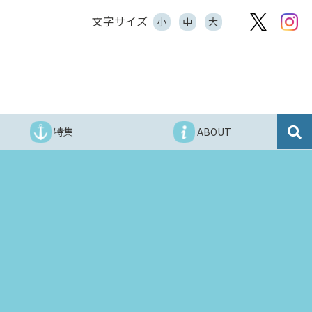
文字サイズ
小
中
大
特集
ABOUT