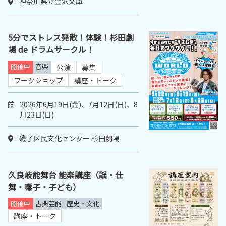
神奈川県立金沢文庫
5分でストレス発散！体験！杉田劇
場 de ドラムサークル！
開催中
音楽
公演
募集
ワークショップ
講座・トーク
2026年6月19日(金)、7月12日(日)、8
月23日(日)
磯子区民文化センター 杉田劇場
久良岐能舞台 能楽講座（謡・仕
舞・囃子・子ども）
開催中
古典芸能
歴史・文化
講座・トーク