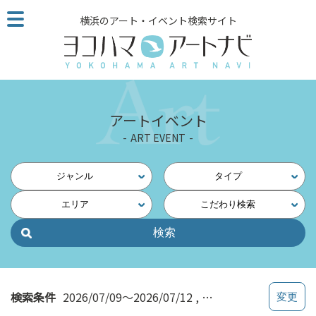
こ
横浜のアート・イベント検索サイト
の
ペ
ー
ジ
を
そ
アートイベント
の
ART EVENT
ま
ま
読
ジャンル
タイプ
む
エリア
こだわり検索
他
ペ
ー
ジ
へ
の
検索条件
2026/07/09～2026/07/12
講座・トーク
リ