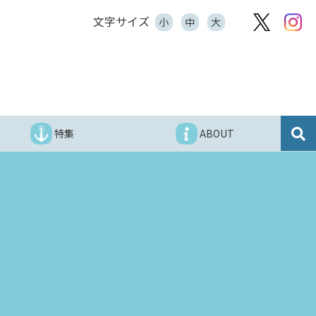
文字サイズ
小
中
大
特集
ABOUT