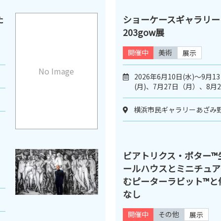
た
ショーケースギャラリー
203gow展
開催中
美術
展示
No Image
2026年6月10日(水)～9月1
(月)、7月27日（月）、8
横浜市民ギャラリーあざみ
ビアトリクス・ポター™生
ールハウスとミニチュア
むピーターラビット™と
なし
開催中
その他
展示