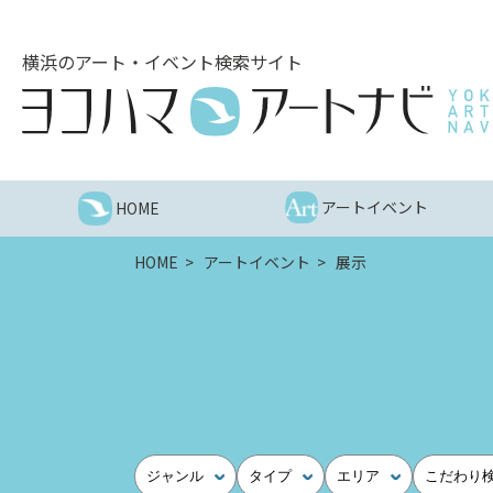
こ
の
横浜のアート・イベント検索サイト
ペ
ー
ジ
を
そ
の
アートイベント
HOME
ま
ま
HOME
アートイベント
展示
読
む
他
ペ
ー
ジ
へ
の
ジャンル
タイプ
エリア
こだわり
リ