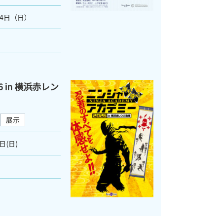
月4日（日）
 in 横浜赤レン
展示
日(日)