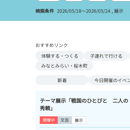
ン
検索条件
2026/05/18～2026/05/24
展示
ク
へ
ス
キ
ッ
おすすめリンク
プ
記
体験する・つくる
子連れで行ける
事
みなとみらい・桜木町
本
体
新着
今日
開催のイベ
へ
ス
キ
テーマ展示「戦国のひとびと 二人の
ッ
秀頼」
プ
開催中
文芸
展示