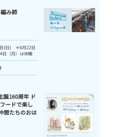
 編み師
3日(日) ＊6月22日
月24日（月）は休館
野
誕160周年 ド
フードで楽し
仲間たちのおは