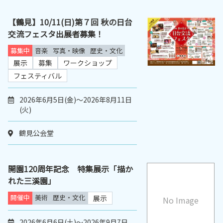
【鶴見】10/11(日)第７回 秋の日台
交流フェスタ出展者募集！
募集中
音楽
写真・映像
歴史・文化
展示
募集
ワークショップ
フェスティバル
2026年6月5日(金)～2026年8月11日
(火)
鶴見公会堂
開園120周年記念 特集展示「描か
れた三溪園」
開催中
美術
歴史・文化
展示
No Image
2026年6月6日(土)～2026年9月7日