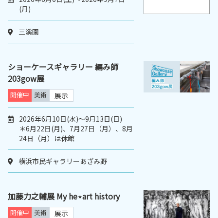
(月)
三溪園
ショーケースギャラリー 編み師
203gow展
開催中
美術
展示
2026年6月10日(水)～9月13日(日)
＊6月22日(月)、7月27日（月）、8月
24日（月）は休館
横浜市民ギャラリーあざみ野
加藤力之輔展 My he⋆art history
開催中
美術
展示