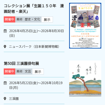
コレクション展「生誕１５０年 漫
画記者・楽天」
開催中
美術
歴史・文化
展示
2026年4月25日(土)～2026年8月30日
(日)
ニュースパーク（日本新聞博物館）
第50回 三溪園俳句展
開催中
美術
文芸
展示
2026年5月22日(金)～2026年10月19
日(月)
三溪園