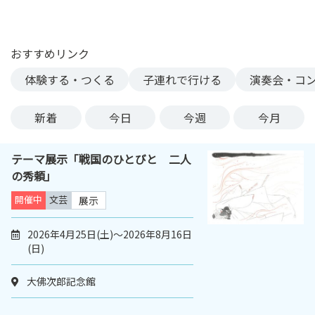
ン
ク
へ
おすすめリンク
ス
体験する・つくる
子連れで行ける
演奏会・コ
キ
ッ
プ
新着
今日
今週
今月
記
事
テーマ展示「戦国のひとびと 二人
本
の秀頼」
体
へ
開催中
文芸
展示
ス
キ
2026年4月25日(土)～2026年8月16日
(日)
ッ
プ
大佛次郎記念館