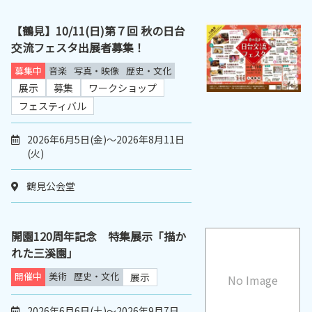
【鶴見】10/11(日)第７回 秋の日台
交流フェスタ出展者募集！
募集中
音楽
写真・映像
歴史・文化
展示
募集
ワークショップ
フェスティバル
2026年6月5日(金)～2026年8月11日
(火)
鶴見公会堂
開園120周年記念 特集展示「描か
れた三溪園」
開催中
美術
歴史・文化
展示
No Image
2026年6月6日(土)～2026年9月7日