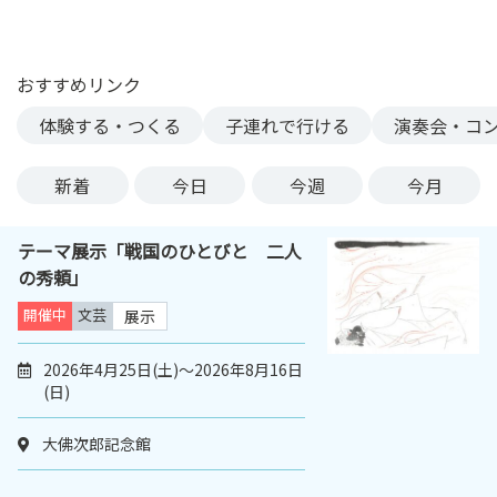
ン
ク
へ
おすすめリンク
ス
体験する・つくる
子連れで行ける
演奏会・コ
キ
ッ
プ
新着
今日
今週
今月
記
事
テーマ展示「戦国のひとびと 二人
本
の秀頼」
体
へ
開催中
文芸
展示
ス
キ
2026年4月25日(土)～2026年8月16日
(日)
ッ
プ
大佛次郎記念館