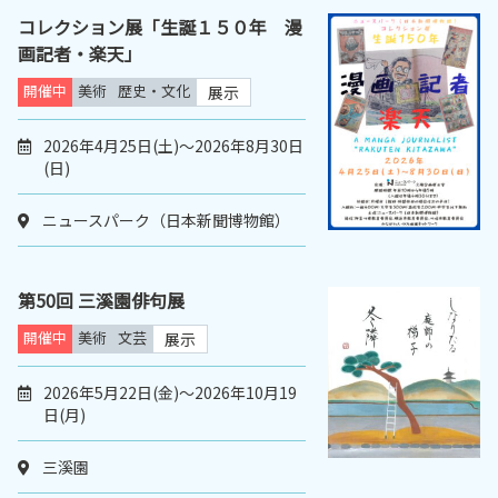
コレクション展「生誕１５０年 漫
画記者・楽天」
開催中
美術
歴史・文化
展示
2026年4月25日(土)～2026年8月30日
(日)
ニュースパーク（日本新聞博物館）
第50回 三溪園俳句展
開催中
美術
文芸
展示
2026年5月22日(金)～2026年10月19
日(月)
三溪園