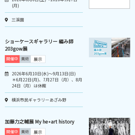
(月)
三溪園
ショーケースギャラリー 編み師
203gow展
開催中
美術
展示
2026年6月10日(水)～9月13日(日)
＊6月22日(月)、7月27日（月）、8月
24日（月）は休館
横浜市民ギャラリーあざみ野
加藤力之輔展 My he⋆art history
開催中
美術
展示