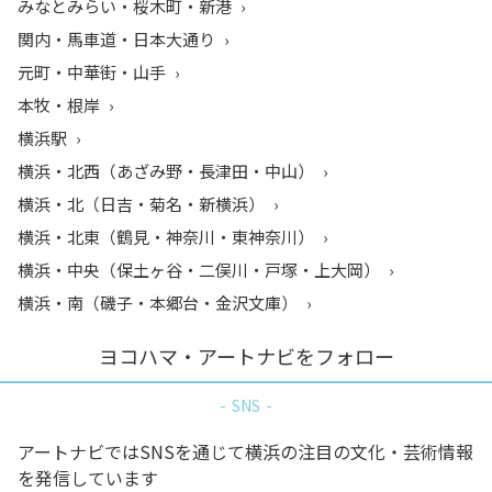
みなとみらい・桜木町・新港
関内・馬車道・日本大通り
元町・中華街・山手
本牧・根岸
横浜駅
横浜・北西（あざみ野・長津田・中山）
横浜・北（日吉・菊名・新横浜）
横浜・北東（鶴見・神奈川・東神奈川）
横浜・中央（保土ヶ谷・二俣川・戸塚・上大岡）
横浜・南（磯子・本郷台・金沢文庫）
ヨコハマ・アートナビをフォロー
SNS
アートナビではSNSを通じて横浜の注目の文化・芸術情報
を発信しています