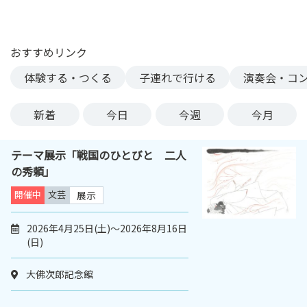
ン
ク
へ
おすすめリンク
ス
体験する・つくる
子連れで行ける
演奏会・コ
キ
ッ
プ
新着
今日
今週
今月
記
事
テーマ展示「戦国のひとびと 二人
本
の秀頼」
体
へ
開催中
文芸
展示
ス
キ
2026年4月25日(土)～2026年8月16日
(日)
ッ
プ
大佛次郎記念館