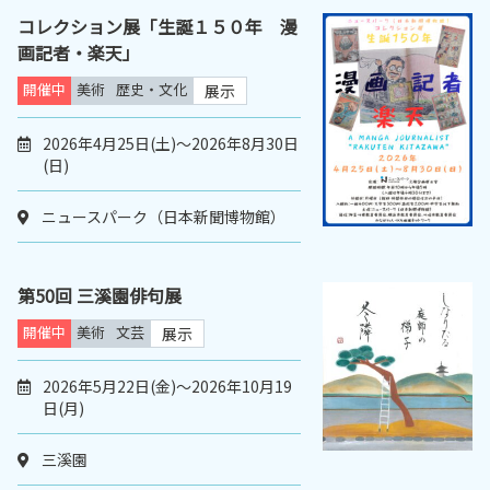
コレクション展「生誕１５０年 漫
画記者・楽天」
開催中
美術
歴史・文化
展示
2026年4月25日(土)～2026年8月30日
(日)
ニュースパーク（日本新聞博物館）
第50回 三溪園俳句展
開催中
美術
文芸
展示
2026年5月22日(金)～2026年10月19
日(月)
三溪園