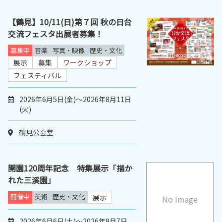
【鶴見】10/11(日)第７回 秋の日台
交流フェスタ出展者募集！
募集中
音楽
写真・映像
歴史・文化
展示
募集
ワークショップ
フェスティバル
2026年6月5日(金)～2026年8月11日
(火)
鶴見公会堂
開園120周年記念 特集展示「描か
れた三溪園」
開催中
美術
歴史・文化
展示
No Image
2026年6月6日(土)～2026年9月7日