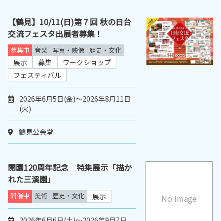
【鶴見】10/11(日)第７回 秋の日台
交流フェスタ出展者募集！
募集中
音楽
写真・映像
歴史・文化
展示
募集
ワークショップ
フェスティバル
2026年6月5日(金)～2026年8月11日
(火)
鶴見公会堂
開園120周年記念 特集展示「描か
れた三溪園」
開催中
美術
歴史・文化
展示
No Image
2026年6月6日(土)～2026年9月7日