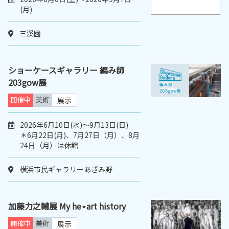
(月)
三溪園
ショーケースギャラリー 編み師
203gow展
開催中
美術
展示
2026年6月10日(水)～9月13日(日)
＊6月22日(月)、7月27日（月）、8月
24日（月）は休館
横浜市民ギャラリーあざみ野
加藤力之輔展 My he⋆art history
開催中
美術
展示