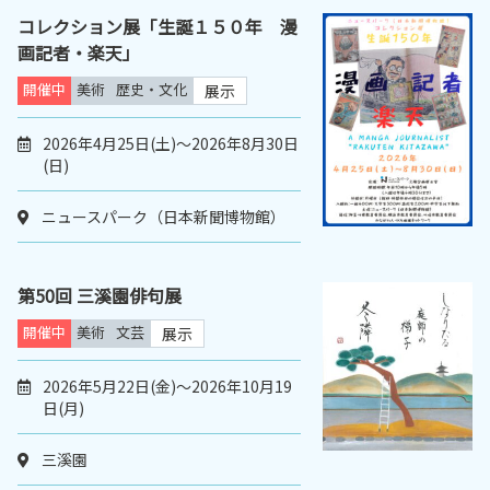
コレクション展「生誕１５０年 漫
画記者・楽天」
開催中
美術
歴史・文化
展示
2026年4月25日(土)～2026年8月30日
(日)
ニュースパーク（日本新聞博物館）
第50回 三溪園俳句展
開催中
美術
文芸
展示
2026年5月22日(金)～2026年10月19
日(月)
三溪園