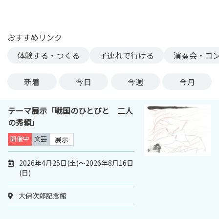
ン
ク
へ
おすすめリンク
ス
体験する・つくる
子連れで行ける
演奏会・コ
キ
ッ
プ
新着
今日
今週
今月
記
事
テーマ展示「戦国のひとびと 二人
本
の秀頼」
体
へ
開催中
文芸
展示
ス
キ
2026年4月25日(土)～2026年8月16日
(日)
ッ
プ
大佛次郎記念館