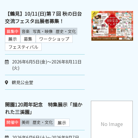
【鶴見】10/11(日)第７回 秋の日台
交流フェスタ出展者募集！
募集中
音楽
写真・映像
歴史・文化
展示
募集
ワークショップ
フェスティバル
2026年6月5日(金)～2026年8月11日
(火)
鶴見公会堂
開園120周年記念 特集展示「描か
れた三溪園」
開催中
美術
歴史・文化
展示
No Image
2026年6月6日(土)～2026年9月7日