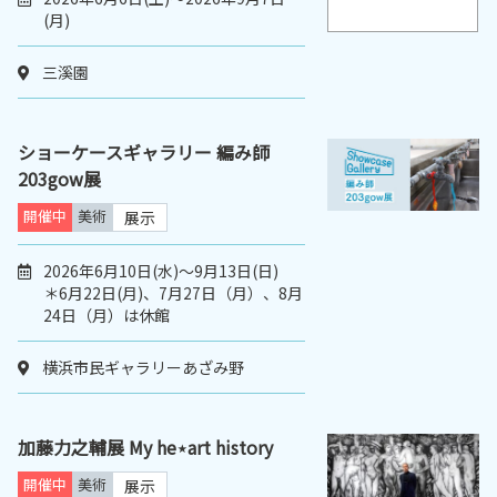
(月)
三溪園
ショーケースギャラリー 編み師
203gow展
開催中
美術
展示
2026年6月10日(水)～9月13日(日)
＊6月22日(月)、7月27日（月）、8月
24日（月）は休館
横浜市民ギャラリーあざみ野
加藤力之輔展 My he⋆art history
開催中
美術
展示