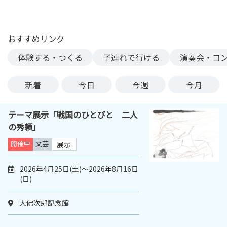
ン
ク
へ
おすすめリンク
ス
体験する・つくる
子連れで行ける
演奏会・コ
キ
ッ
プ
新着
今日
今週
今月
記
事
テーマ展示「戦国のひとびと 二人
本
の秀頼」
体
へ
開催中
文芸
展示
ス
キ
2026年4月25日(土)～2026年8月16日
(日)
ッ
プ
大佛次郎記念館