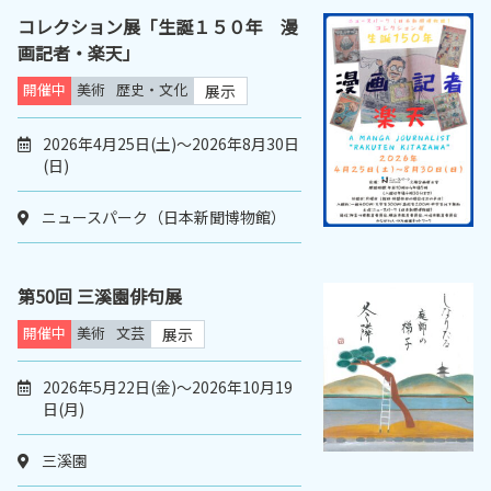
コレクション展「生誕１５０年 漫
画記者・楽天」
開催中
美術
歴史・文化
展示
2026年4月25日(土)～2026年8月30日
(日)
ニュースパーク（日本新聞博物館）
第50回 三溪園俳句展
開催中
美術
文芸
展示
2026年5月22日(金)～2026年10月19
日(月)
三溪園