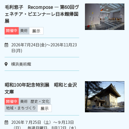
毛利悠子 Recompose ― 第60回ヴ
ェネチア・ビエンナーレ日本館帰国
展
開催中
美術
展示
2026年7月24日(金)～2026年11月23
日(月)
横浜美術館
昭和100年記念特別展 昭和と金沢
文庫
開催中
美術
歴史・文化
地域・まちづくり
展示
2026年７月25日（土）～９月13日
（日） 毎週月曜日、8月12日（水）