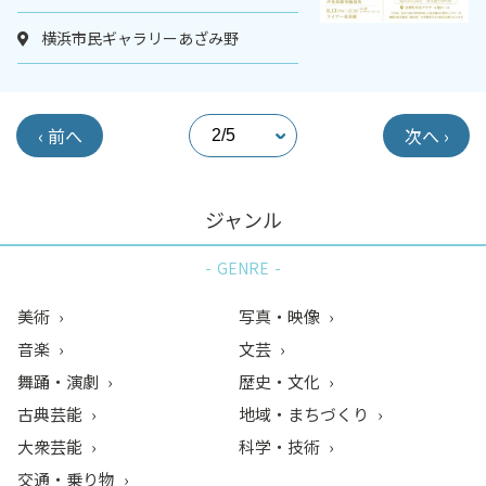
横浜市民ギャラリーあざみ野
‹ 前へ
次へ ›
ジャンル
GENRE
美術
写真・映像
音楽
文芸
舞踊・演劇
歴史・文化
古典芸能
地域・まちづくり
大衆芸能
科学・技術
交通・乗り物