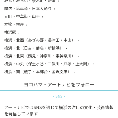
みなとみらい・桜木町・新港
関内・馬車道・日本大通り
元町・中華街・山手
本牧・根岸
横浜駅
横浜・北西（あざみ野・長津田・中山）
横浜・北（日吉・菊名・新横浜）
横浜・北東（鶴見・神奈川・東神奈川）
横浜・中央（保土ヶ谷・二俣川・戸塚・上大岡）
横浜・南（磯子・本郷台・金沢文庫）
ヨコハマ・アートナビをフォロー
SNS
アートナビではSNSを通じて横浜の注目の文化・芸術情報
を発信しています