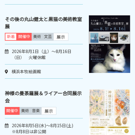
その後の丸山健太と黒猫の美術教室
展
新着
開催中
美術
文芸
展示
2026年8月1日（土）～8月16日
（日） 火曜休館
横浜本牧絵画館
神様の曼荼羅展＆ライアー合同展示
会
開催中
美術
音楽
展示
2026年8月5日(水)～8月15日(土)
※8月8日は非公開