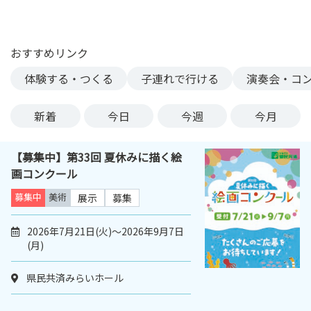
ン
ク
へ
おすすめリンク
ス
体験する・つくる
子連れで行ける
演奏会・コ
キ
ッ
プ
新着
今日
今週
今月
記
事
【募集中】第33回 夏休みに描く絵
本
画コンクール
体
へ
募集中
美術
展示
募集
ス
キ
2026年7月21日(火)～2026年9月7日
(月)
ッ
プ
県民共済みらいホール