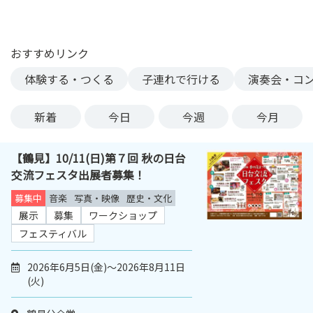
ン
ク
へ
おすすめリンク
ス
体験する・つくる
子連れで行ける
演奏会・コ
キ
ッ
プ
新着
今日
今週
今月
記
事
【鶴見】10/11(日)第７回 秋の日台
本
交流フェスタ出展者募集！
体
へ
募集中
音楽
写真・映像
歴史・文化
ス
展示
募集
ワークショップ
キ
フェスティバル
ッ
プ
2026年6月5日(金)～2026年8月11日
(火)