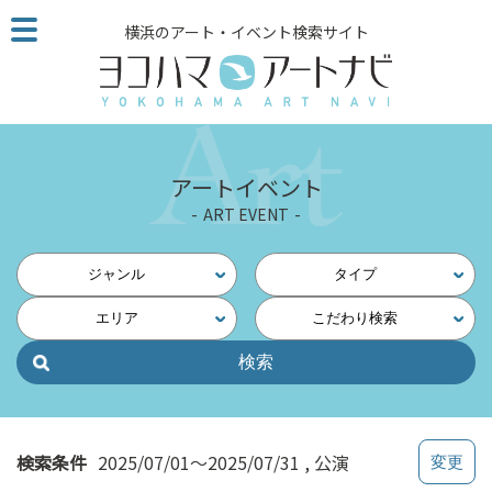
こ
横浜のアート・イベント検索サイト
の
ペ
ー
ジ
を
そ
アートイベント
の
ART EVENT
ま
ま
読
ジャンル
タイプ
む
エリア
こだわり検索
他
ペ
ー
ジ
へ
の
検索条件
2025/07/01～2025/07/31
公演
リ