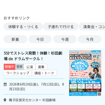
ン
ク
へ
おすすめリンク
ス
体験する・つくる
子連れで行ける
演奏会・コ
キ
ッ
プ
新着
今日
今週
今月
記
事
5分でストレス発散！体験！杉田劇
本
場 de ドラムサークル！
体
へ
開催中
音楽
公演
募集
ス
ワークショップ
講座・トーク
キ
ッ
2026年6月19日(金)、7月12日(日)、8
プ
月23日(日)
磯子区民文化センター 杉田劇場