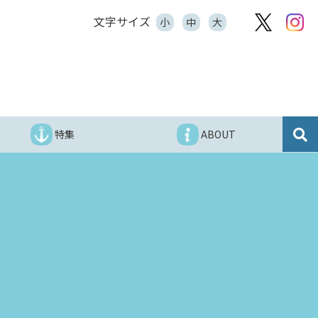
文字サイズ
小
中
大
特集
ABOUT