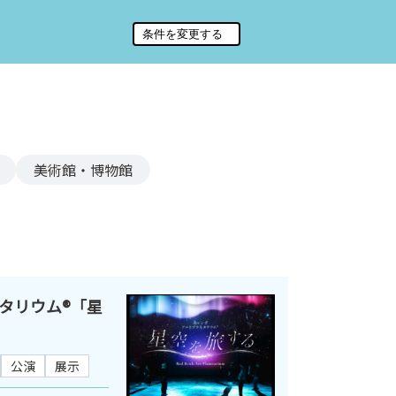
美術館・博物館
タリウム®「星
公演
展示