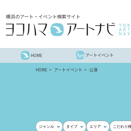
こ
の
横浜のアート・イベント検索サイト
ペ
ー
ジ
を
そ
の
アートイベント
HOME
ま
ま
HOME
アートイベント
公演
読
む
他
ペ
ー
ジ
へ
の
ジャンル
タイプ
エリア
こだわり
リ