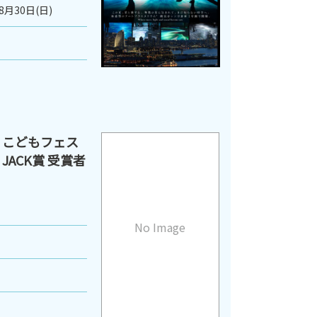
8月30日(日)
 こどもフェス
ACK賞 受賞者
No Image