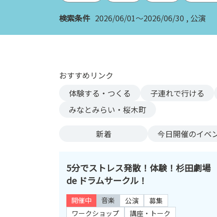
ン
検索条件
2026/06/01～2026/06/30
公演
ク
へ
ス
キ
ッ
おすすめリンク
プ
記
体験する・つくる
子連れで行ける
事
みなとみらい・桜木町
本
体
新着
今日
開催のイベ
へ
ス
キ
5分でストレス発散！体験！杉田劇場
ッ
de ドラムサークル！
プ
開催中
音楽
公演
募集
ワークショップ
講座・トーク