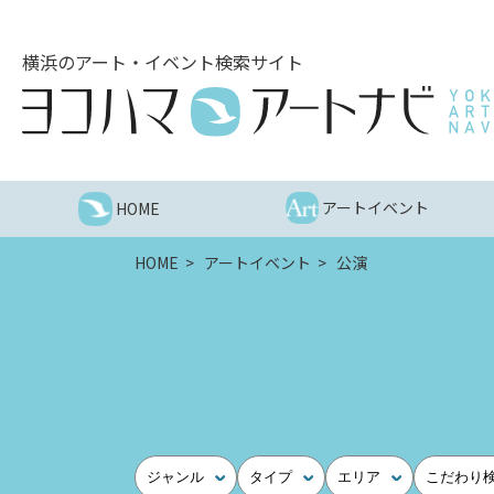
こ
の
横浜のアート・イベント検索サイト
ペ
ー
ジ
を
そ
の
アートイベント
HOME
ま
ま
HOME
アートイベント
公演
読
む
他
ペ
ー
ジ
へ
の
ジャンル
タイプ
エリア
こだわり
リ