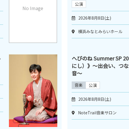
公演
No Image
2026年8月8日(土)
横浜みなとみらいホール
ル
へびのね Summer SP 
にし）》〜出会い、つな
音〜
音楽
公演
2026年8月8日(土)
NoteTrail音楽サロン