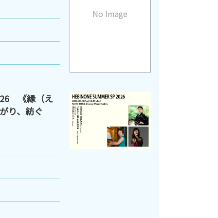
No Image
2026 《縁（え
がり、紡ぐ