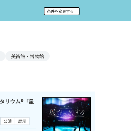
美術館・博物館
タリウム®「星
公演
展示