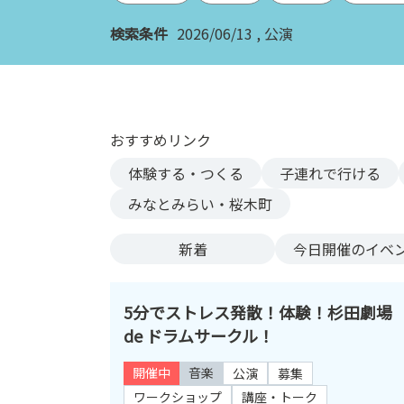
ン
検索条件
2026/06/13
公演
ク
へ
ス
キ
ッ
おすすめリンク
プ
記
体験する・つくる
子連れで行ける
事
みなとみらい・桜木町
本
体
新着
今日
開催のイベ
へ
ス
キ
5分でストレス発散！体験！杉田劇場
ッ
de ドラムサークル！
プ
開催中
音楽
公演
募集
ワークショップ
講座・トーク