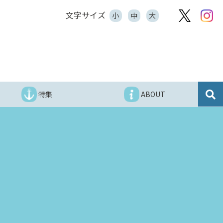
文字サイズ
小
中
大
特集
ABOUT