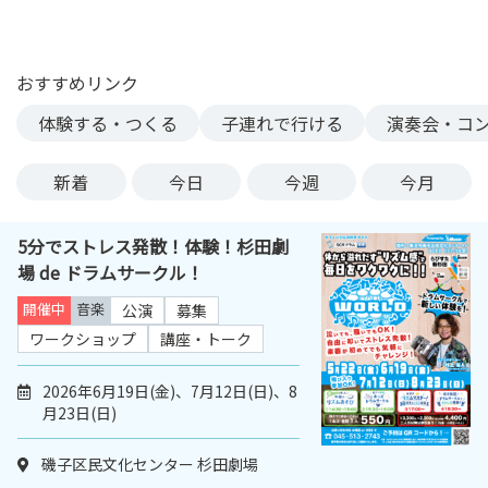
ン
ク
へ
おすすめリンク
ス
体験する・つくる
子連れで行ける
演奏会・コ
キ
ッ
プ
新着
今日
今週
今月
記
事
5分でストレス発散！体験！杉田劇
本
場 de ドラムサークル！
体
へ
開催中
音楽
公演
募集
ス
ワークショップ
講座・トーク
キ
ッ
2026年6月19日(金)、7月12日(日)、8
プ
月23日(日)
磯子区民文化センター 杉田劇場