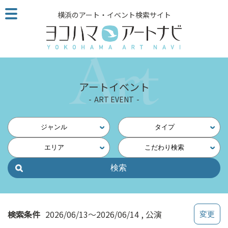
こ
横浜のアート・イベント検索サイト
の
ペ
ー
ジ
を
そ
アートイベント
の
ART EVENT
ま
ま
読
ジャンル
タイプ
む
エリア
こだわり検索
他
ペ
ー
ジ
へ
の
検索条件
2026/06/13～2026/06/14
公演
リ