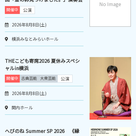
No Image
開催中
公演
2026年8月8日(土)
横浜みなとみらいホール
THEこども寄席2026 夏休みスペシ
ャルin横浜
開催中
古典芸能
大衆芸能
公演
2026年8月8日(土)
関内ホール
へびのね Summer SP 2026 《縁