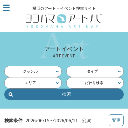
こ
横浜のアート・イベント検索サイト
の
ペ
ー
ジ
を
そ
アートイベント
の
ART EVENT
ま
ま
読
ジャンル
タイプ
む
エリア
こだわり検索
他
ペ
ー
ジ
へ
の
検索条件
2026/06/15～2026/06/21
公演
リ