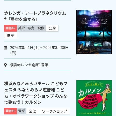
赤レンガ・アートプラネタリウム
®「星空を旅する」
開催中
美術
写真・映像
公演
展示
2026年8月1日(土)～2026年8月30日
(日)
横浜赤レンガ倉庫1号館
横浜みなとみらいホール こどもフ
ェスタ みなとみらい遊音地 こど
も・オペラワークショップ みんな
で歌おう！カルメン
開催中
音楽
公演
ワークショップ