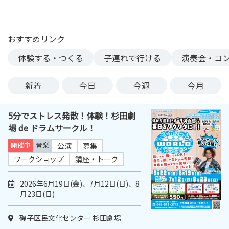
ン
ク
へ
おすすめリンク
ス
体験する・つくる
子連れで行ける
演奏会・コ
キ
ッ
プ
新着
今日
今週
今月
記
事
5分でストレス発散！体験！杉田劇
本
場 de ドラムサークル！
体
へ
開催中
音楽
公演
募集
ス
ワークショップ
講座・トーク
キ
ッ
2026年6月19日(金)、7月12日(日)、8
プ
月23日(日)
磯子区民文化センター 杉田劇場