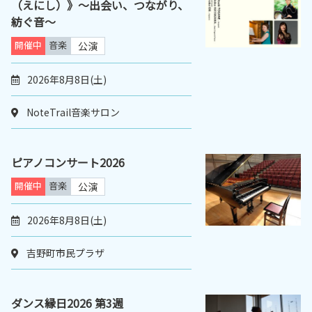
（えにし）》〜出会い、つながり、
紡ぐ音〜
開催中
音楽
公演
2026年8月8日(土)
NoteTrail音楽サロン
ピアノコンサート2026
開催中
音楽
公演
2026年8月8日(土)
吉野町市民プラザ
ダンス縁日2026 第3週