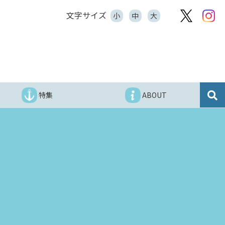
文字サイズ
小
中
大
特集
ABOUT