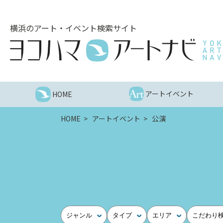
こ
の
横浜のアート・イベント検索サイト
ペ
ー
ジ
を
そ
の
アートイベント
HOME
ま
ま
HOME
アートイベント
公演
読
む
他
ペ
ー
ジ
へ
の
ジャンル
タイプ
エリア
こだわり
リ