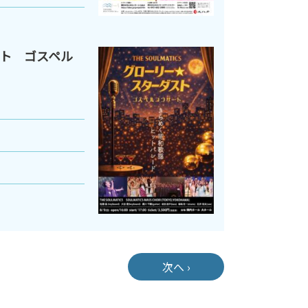
ト ゴスペル
次へ ›