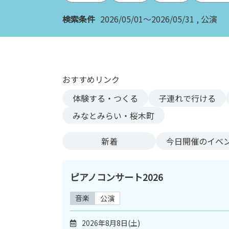
ン
検索条件
2026/05/01～2026/05/31
公演
ク
へ
ス
キ
ッ
おすすめリンク
プ
記
体験する・つくる
子連れで行ける
事
みなとみらい・桜木町
本
体
新着
今日
開催のイベ
へ
ス
キ
ピアノコンサート2026
ッ
プ
音楽
公演
2026年8月8日(土)