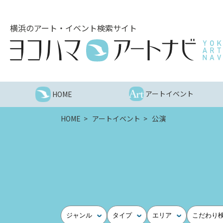
こ
の
横浜のアート・イベント検索サイト
ペ
ー
ジ
を
そ
の
アートイベント
HOME
ま
ま
HOME
アートイベント
公演
読
む
他
ペ
ー
ジ
へ
の
ジャンル
タイプ
エリア
こだわり
リ