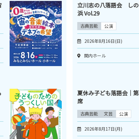
宙
立川志の八落語会 しのは
浜 Vol.29
古典芸能
公演
2026年8月16日(日)
関内ホール
も
夏休み子ども落語会｜第
席
古典芸能
文芸
公演
）
2026年8月17日(月)