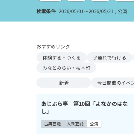
ン
検索条件
2026/05/01～2026/05/31
公演
ク
へ
ス
キ
ッ
おすすめリンク
プ
記
体験する・つくる
子連れで行ける
事
みなとみらい・桜木町
本
体
新着
今日
開催のイベ
へ
ス
キ
あじぷら亭 第10回「よなかのはな
ッ
し」
プ
古典芸能
大衆芸能
公演