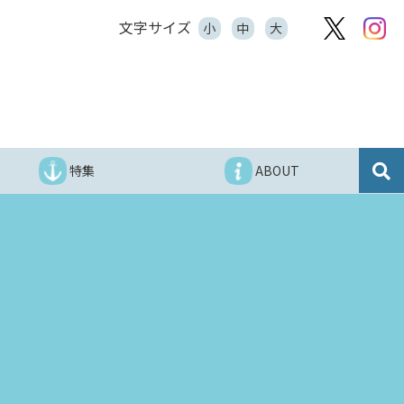
文字サイズ
小
中
大
特集
ABOUT