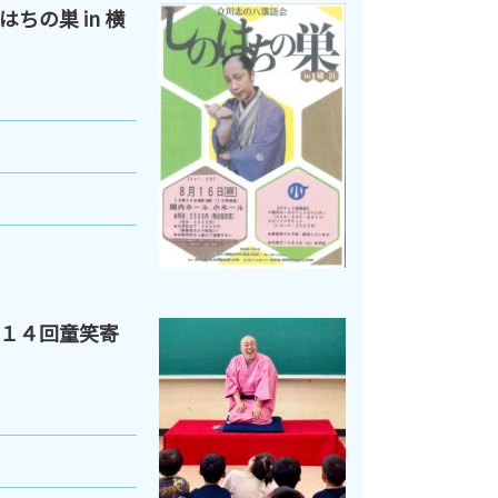
ちの巣 in 横
１４回童笑寄