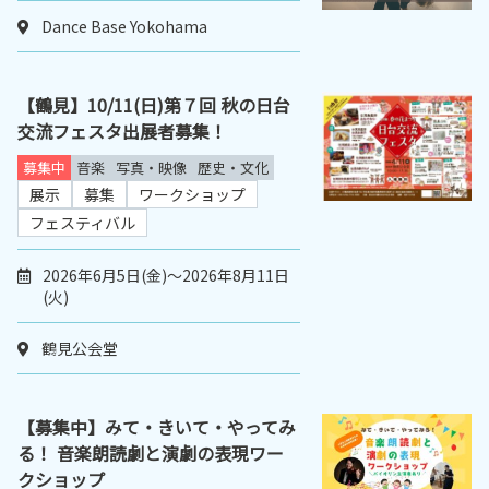
Dance Base Yokohama
【鶴見】10/11(日)第７回 秋の日台
交流フェスタ出展者募集！
募集中
音楽
写真・映像
歴史・文化
展示
募集
ワークショップ
フェスティバル
2026年6月5日(金)～2026年8月11日
(火)
鶴見公会堂
【募集中】みて・きいて・やってみ
る！ 音楽朗読劇と演劇の表現ワー
クショップ