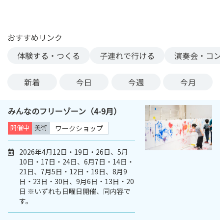
ン
ク
へ
おすすめリンク
ス
体験する・つくる
子連れで行ける
演奏会・コ
キ
ッ
プ
新着
今日
今週
今月
記
事
みんなのフリーゾーン（4-9月）
本
体
開催中
美術
ワークショップ
へ
ス
2026年4月12日・19日・26日、5月
10日・17日・24日、6月7日・14日・
キ
21日、7月5日・12日・19日、8月9
ッ
日・23日・30日、9月6日・13日・20
プ
日 ※いずれも日曜日開催、同内容で
す。