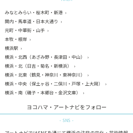
みなとみらい・桜木町・新港
関内・馬車道・日本大通り
元町・中華街・山手
本牧・根岸
横浜駅
横浜・北西（あざみ野・長津田・中山）
横浜・北（日吉・菊名・新横浜）
横浜・北東（鶴見・神奈川・東神奈川）
横浜・中央（保土ヶ谷・二俣川・戸塚・上大岡）
横浜・南（磯子・本郷台・金沢文庫）
ヨコハマ・アートナビをフォロー
SNS
アートナビではSNSを通じて横浜の注目の文化・芸術情報