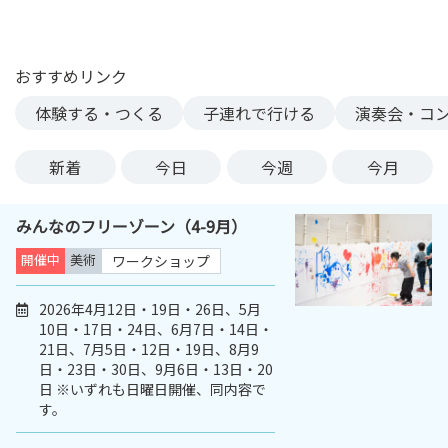
ン
ク
へ
おすすめリンク
ス
体験する・つくる
子連れで行ける
演奏会・コ
キ
ッ
プ
新着
今日
今週
今月
記
事
みんなのフリーゾーン（4-9月）
本
体
開催中
美術
ワークショップ
へ
ス
2026年4月12日・19日・26日、5月
10日・17日・24日、6月7日・14日・
キ
21日、7月5日・12日・19日、8月9
ッ
日・23日・30日、9月6日・13日・20
プ
日 ※いずれも日曜日開催、同内容で
す。