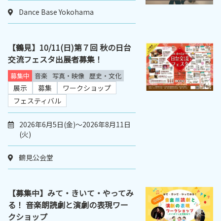
Dance Base Yokohama
【鶴見】10/11(日)第７回 秋の日台
交流フェスタ出展者募集！
募集中
音楽
写真・映像
歴史・文化
展示
募集
ワークショップ
フェスティバル
2026年6月5日(金)～2026年8月11日
(火)
鶴見公会堂
【募集中】みて・きいて・やってみ
る！ 音楽朗読劇と演劇の表現ワー
クショップ