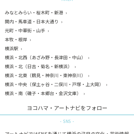
みなとみらい・桜木町・新港
関内・馬車道・日本大通り
元町・中華街・山手
本牧・根岸
横浜駅
横浜・北西（あざみ野・長津田・中山）
横浜・北（日吉・菊名・新横浜）
横浜・北東（鶴見・神奈川・東神奈川）
横浜・中央（保土ヶ谷・二俣川・戸塚・上大岡）
横浜・南（磯子・本郷台・金沢文庫）
ヨコハマ・アートナビをフォロー
SNS
アートナビではSNSを通じて横浜の注目の文化・芸術情報