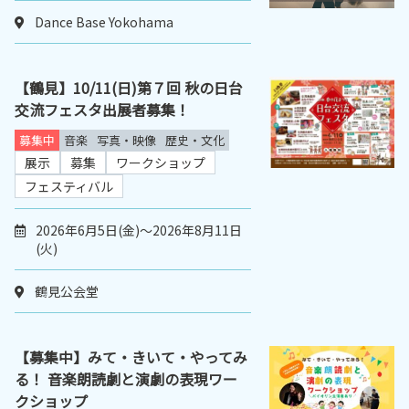
Dance Base Yokohama
【鶴見】10/11(日)第７回 秋の日台
交流フェスタ出展者募集！
募集中
音楽
写真・映像
歴史・文化
展示
募集
ワークショップ
フェスティバル
2026年6月5日(金)～2026年8月11日
(火)
鶴見公会堂
【募集中】みて・きいて・やってみ
る！ 音楽朗読劇と演劇の表現ワー
クショップ