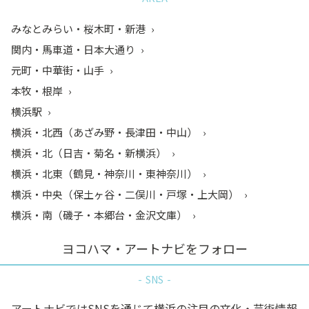
みなとみらい・桜木町・新港
関内・馬車道・日本大通り
元町・中華街・山手
本牧・根岸
横浜駅
横浜・北西（あざみ野・長津田・中山）
横浜・北（日吉・菊名・新横浜）
横浜・北東（鶴見・神奈川・東神奈川）
横浜・中央（保土ヶ谷・二俣川・戸塚・上大岡）
横浜・南（磯子・本郷台・金沢文庫）
ヨコハマ・アートナビをフォロー
SNS
アートナビではSNSを通じて横浜の注目の文化・芸術情報