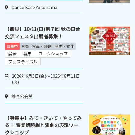
Dance Base Yokohama
【鶴見】10/11(日)第７回 秋の日台
交流フェスタ出展者募集！
募集中
音楽
写真・映像
歴史・文化
展示
募集
ワークショップ
フェスティバル
2026年6月5日(金)～2026年8月11日
(火)
鶴見公会堂
【募集中】みて・きいて・やってみ
る！ 音楽朗読劇と演劇の表現ワー
クショップ