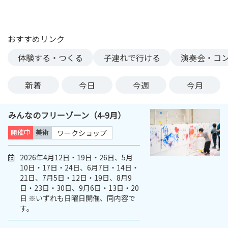
ン
ク
へ
おすすめリンク
ス
体験する・つくる
子連れで行ける
演奏会・コ
キ
ッ
プ
新着
今日
今週
今月
記
事
みんなのフリーゾーン（4-9月）
本
体
開催中
美術
ワークショップ
へ
ス
2026年4月12日・19日・26日、5月
10日・17日・24日、6月7日・14日・
キ
21日、7月5日・12日・19日、8月9
ッ
日・23日・30日、9月6日・13日・20
プ
日 ※いずれも日曜日開催、同内容で
す。