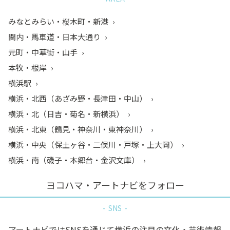
みなとみらい・桜木町・新港
関内・馬車道・日本大通り
元町・中華街・山手
本牧・根岸
横浜駅
横浜・北西（あざみ野・長津田・中山）
横浜・北（日吉・菊名・新横浜）
横浜・北東（鶴見・神奈川・東神奈川）
横浜・中央（保土ヶ谷・二俣川・戸塚・上大岡）
横浜・南（磯子・本郷台・金沢文庫）
ヨコハマ・アートナビをフォロー
SNS
アートナビではSNSを通じて横浜の注目の文化・芸術情報