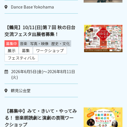
Dance Base Yokohama
【鶴見】10/11(日)第７回 秋の日台
交流フェスタ出展者募集！
募集中
音楽
写真・映像
歴史・文化
展示
募集
ワークショップ
フェスティバル
2026年6月5日(金)～2026年8月11日
(火)
鶴見公会堂
【募集中】みて・きいて・やってみ
る！ 音楽朗読劇と演劇の表現ワー
クショップ