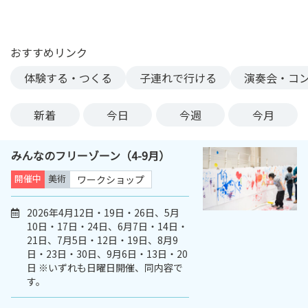
ン
ク
へ
おすすめリンク
ス
体験する・つくる
子連れで行ける
演奏会・コ
キ
ッ
プ
新着
今日
今週
今月
記
事
みんなのフリーゾーン（4-9月）
本
体
開催中
美術
ワークショップ
へ
ス
2026年4月12日・19日・26日、5月
10日・17日・24日、6月7日・14日・
キ
21日、7月5日・12日・19日、8月9
ッ
日・23日・30日、9月6日・13日・20
プ
日 ※いずれも日曜日開催、同内容で
す。