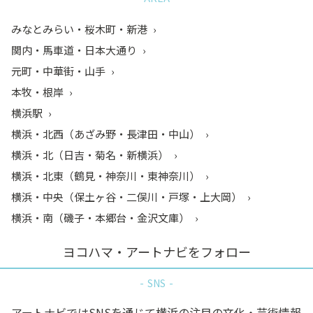
みなとみらい・桜木町・新港
関内・馬車道・日本大通り
元町・中華街・山手
本牧・根岸
横浜駅
横浜・北西（あざみ野・長津田・中山）
横浜・北（日吉・菊名・新横浜）
横浜・北東（鶴見・神奈川・東神奈川）
横浜・中央（保土ヶ谷・二俣川・戸塚・上大岡）
横浜・南（磯子・本郷台・金沢文庫）
ヨコハマ・アートナビをフォロー
SNS
アートナビではSNSを通じて横浜の注目の文化・芸術情報