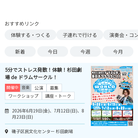
ン
ク
へ
おすすめリンク
ス
体験する・つくる
子連れで行ける
演奏会・コ
キ
ッ
プ
新着
今日
今週
今月
記
事
5分でストレス発散！体験！杉田劇
本
場 de ドラムサークル！
体
へ
開催中
音楽
公演
募集
ス
ワークショップ
講座・トーク
キ
ッ
2026年6月19日(金)、7月12日(日)、8
プ
月23日(日)
磯子区民文化センター 杉田劇場