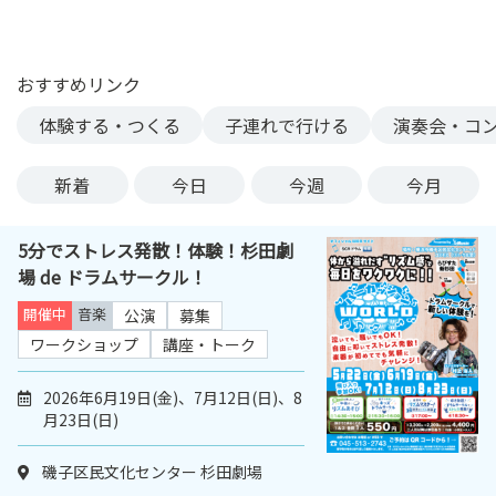
ン
ク
へ
おすすめリンク
ス
体験する・つくる
子連れで行ける
演奏会・コ
キ
ッ
プ
新着
今日
今週
今月
記
事
5分でストレス発散！体験！杉田劇
本
場 de ドラムサークル！
体
へ
開催中
音楽
公演
募集
ス
ワークショップ
講座・トーク
キ
ッ
2026年6月19日(金)、7月12日(日)、8
プ
月23日(日)
磯子区民文化センター 杉田劇場