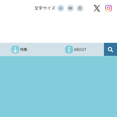
文字サイズ
小
中
大
特集
ABOUT