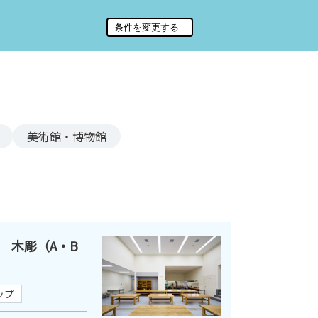
美術館・博物館
 木彫（A・B
ップ