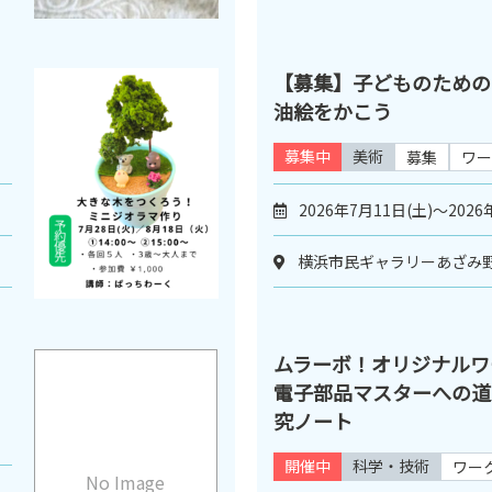
【募集】子どものため
油絵をかこう
募集中
美術
募集
ワー
2026年7月11日(土)～2026
横浜市民ギャラリーあざみ
ムラーボ！オリジナル
電子部品マスターへの道
究ノート
開催中
科学・技術
ワー
No Image