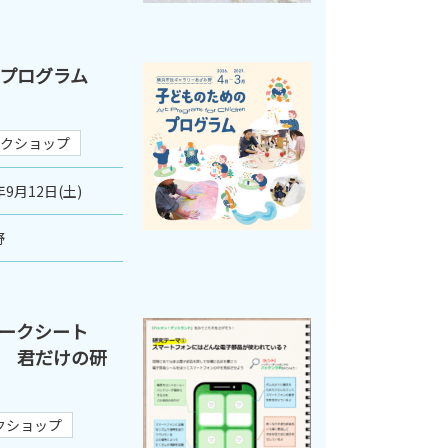
のプログラム
クショップ
年9月12日(土)
野
ワークシート
 君だけの研
クショップ