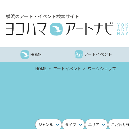
こ
の
横浜のアート・イベント検索サイト
ペ
ー
ジ
を
そ
の
アートイベント
HOME
ま
ま
HOME
アートイベント
ワークショップ
読
む
他
ペ
ー
ジ
へ
の
ジャンル
タイプ
エリア
こだわり
リ