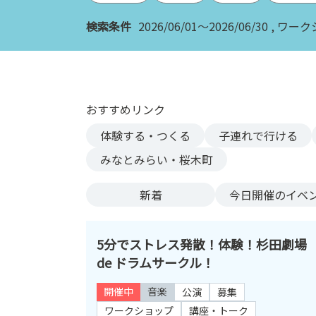
ン
検索条件
2026/06/01～2026/06/30
ワーク
ク
へ
ス
キ
ッ
おすすめリンク
プ
記
体験する・つくる
子連れで行ける
事
みなとみらい・桜木町
本
体
新着
今日
開催のイベ
へ
ス
キ
5分でストレス発散！体験！杉田劇場
ッ
de ドラムサークル！
プ
開催中
音楽
公演
募集
ワークショップ
講座・トーク