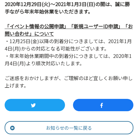
2020
年
12
月
29
日
(火
)
～
2021
年
1
月3
日
(
日
)
の間は、誠に勝
ン
手ながら年末年始休業をいただきます。
ク
へ
「イベント情報の公開申請」「新規ユーザー
ID
申請」「お
ス
問い合わせ」について
キ
・12月25日(金)以降の到着分につきましては、2021年1月
ッ
4日(月)からの対応となる可能性がございます。
プ
・年末年始休業期間中の到着分につきましては、2020年1
記
月4日(月)より順次対応いたします。
事
本
ご迷惑をおかけしますが、ご理解のほど宜しくお願い申し
体
上げます。
へ
ス
キ
ッ
プ
お知らせの一覧に戻る