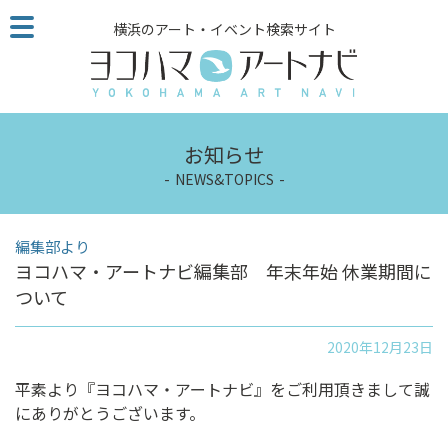
こ
横浜のアート・イベント検索サイト
の
ペ
ー
ジ
を
お知らせ
そ
の
NEWS&TOPICS
ま
ま
編集部より
読
ヨコハマ・アートナビ編集部 年末年始 休業期間に
む
ついて
他
ペ
ー
2020年12月23日
ジ
平素より『ヨコハマ・アートナビ』をご利用頂きまして誠
へ
にありがとうございます。
の
リ