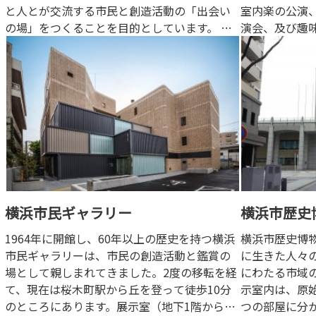
と人とが交流する市民と創造活動の「出会い
室内楽の公演
の場」をつくることを目的としています。 展
演会、及び趣
示室やアトリエを管理運営し市民利用の場と
場としてご利
して提供するほか、年に3回の企画展や、多彩
なアトリエ講座、コンサートなどを企画実施
しています。
横浜市民ギャラリー
横浜市歴史
1964年に開館し、60年以上の歴史を持つ横浜
横浜市歴史博
市民ギャラリーは、市民の創造活動と鑑賞の
に生きた人々
場として親しまれてきました。2度の移転を経
にわたる市域
て、現在は桜木町駅から丘を登って徒歩10分
示室内は、原
のところにあります。展示室（地下1階から地
つの部屋に分