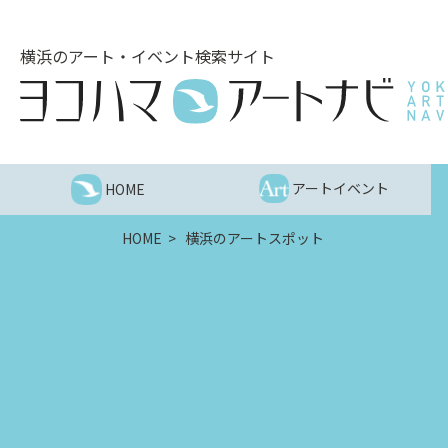
こ
の
横浜のアート・イベント検索サイト
ペ
ー
ジ
を
そ
の
アートイベント
HOME
ま
ま
HOME
横浜のアートスポット
読
む
他
ペ
ー
ジ
へ
の
リ