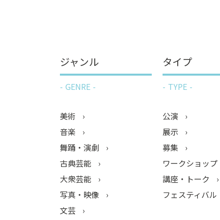
報を届けるために日々努力を重ねてきまし
た。展示から、情報社会と新聞・ジャーナリ
ズムの役割について、体験しながら学ぶこと
ができます。
ジャンル
タイプ
GENRE
TYPE
美術
公演
音楽
展示
舞踊・演劇
募集
古典芸能
ワークショップ
大衆芸能
講座・トーク
写真・映像
フェスティバル
文芸