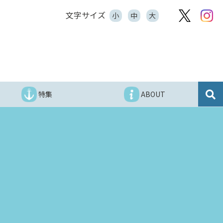
文字サイズ
小
中
大
特集
ABOUT