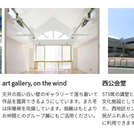
上3階）やアトリエ（地上4階）があり、多く
が無いため、
の美術団体が発表や制作の場として利用して
きます。その
います。 また自主企画として「新・今日の作
ークショップ
家展」、「横浜市こどもの美術展」、「コレ
博物館に隣接
クション展」の年3回の展覧会と、子ども・大
土遺跡」を中
人を対象とした造形講座をおこなっていま
時代の竪穴住
す。収蔵作品は、横浜・神奈川にゆかりのあ
ます。
る作家の作品を中心に総点数約1,300点にのぼ
ります。
art gallery, on the wind
西公会堂
天井の高い白い壁のギャラリーで落ち着いて
575席の講堂
作品を鑑賞できるようにしています。また冬
文化施設として
は床暖房を完備しています。個展はもとより
た、西地区セ
お仲間とのグループ展にもご活用ください。
民がふれあい
に利用できま
う、利便性も