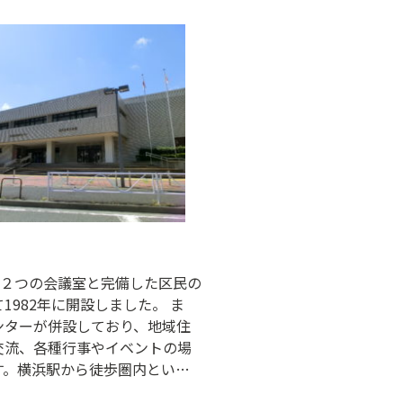
どの時代からでも見ることがで
他、季節に応じて企画展示やワ
、イベントを開催しています。
して、国指定史跡「大塚・歳勝
心とした遺跡公園があり、弥生
居・環濠・墓地が復元されてい
と２つの会議室と完備した区民の
1982年に開設しました。 ま
ンターが併設しており、地域住
交流、各種行事やイベントの場
す。横浜駅から徒歩圏内とい
高く、多くの皆様に親しまれて