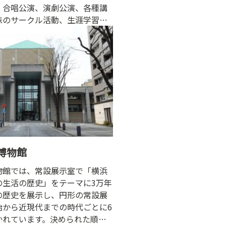
、合唱公演、演劇公演、各種講
味のサークル活動、生涯学習の
用いただけます。
博物館
物館では、常設展示室で「横浜
の生活の歴史」をテーマに3万年
の歴史を展示し、円形の常設展
始から近現代までの時代ごとに6
かれています。決められた順路