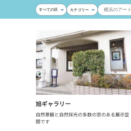
ン
すべての区
カテゴリー
ク
へ
ス
キ
ッ
プ
記
事
本
体
へ
ス
キ
旭ギャラリー
ッ
プ
自然景観と自然採光の多数の窓のある展示空
間です