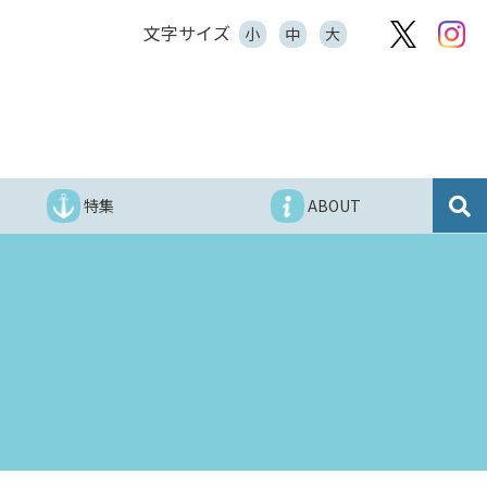
文字サイズ
小
中
大
特集
ABOUT