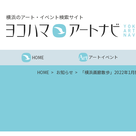
こ
の
横浜のアート・イベント検索サイト
ペ
ー
ジ
を
そ
の
アートイベント
HOME
ま
ま
HOME
お知らせ
「横浜画廊散歩」2022年1月
読
む
他
ペ
ー
ジ
へ
の
リ