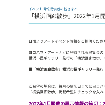
ン
イベント情報提供者の皆さまへ
ク
「横浜画廊散歩」2022年1月開
へ
ス
キ
ッ
プ
日頃よりアートイベント情報をご提供くださ
記
事
ヨコハマ・アートナビに登録される展覧会の
本
横浜市民ギャラリー発行の「横浜画廊散歩」
体
へ
■
「
横浜画廊散歩
」横浜市民ギャラリー発行
ス
キ
：
ッ
ご希望の場合は、毎月の締切日までにヨコハ
プ
「横浜画廊散歩」掲載希望にチェックを入れ
2022年1月開催の展示情報の締切：20