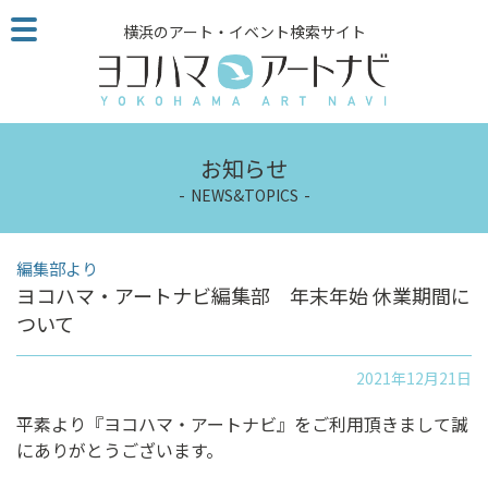
こ
横浜のアート・イベント検索サイト
の
ペ
ー
ジ
を
お知らせ
そ
の
NEWS&TOPICS
ま
ま
編集部より
読
ヨコハマ・アートナビ編集部 年末年始 休業期間に
む
ついて
他
ペ
ー
2021年12月21日
ジ
平素より『ヨコハマ・アートナビ』をご利用頂きまして誠
へ
にありがとうございます。
の
リ