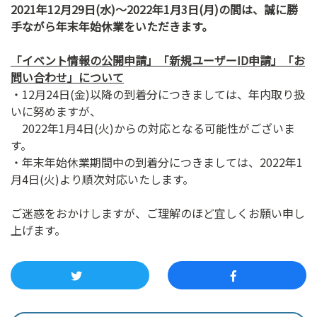
2021
年
12
月
29
日
(水
)
～
2022
年
1
月3
日
(月
)
の間は、誠に勝
ン
手ながら年末年始休業をいただきます。
ク
へ
「イベント情報の公開申請」「新規ユーザー
ID
申請」「お
ス
問い合わせ」について
キ
・12月24日(金)以降の到着分につきましては、年内取り扱
ッ
いに努めますが、
プ
＊
2022年1月4日(火)からの対応となる可能性がございま
記
す。
事
・年末年始休業期間中の到着分につきましては、2022年1
本
月4日(火)より順次対応いたします。
体
へ
ご迷惑をおかけしますが、ご理解のほど宜しくお願い申し
ス
上げます。
キ
ッ
プ