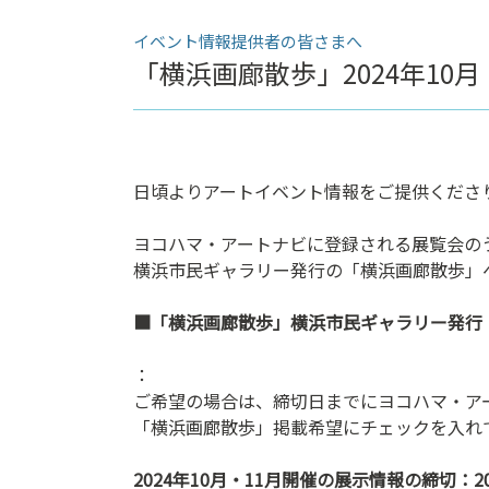
ン
イベント情報提供者の皆さまへ
ク
「横浜画廊散歩」2024年10月
へ
ス
キ
ッ
プ
日頃よりアートイベント情報をご提供くださ
記
事
ヨコハマ・アートナビに登録される展覧会の
本
横浜市民ギャラリー発行の「横浜画廊散歩」
体
へ
■
「
横浜画廊散歩
」横浜市民ギャラリー発行
ス
キ
：
ッ
ご希望の場合は、締切日までにヨコハマ・ア
プ
「横浜画廊散歩」掲載希望にチェックを入れ
2024
年10月・11月開催の展示情報の締切：202