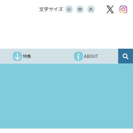
文字サイズ
小
中
大
特集
ABOUT