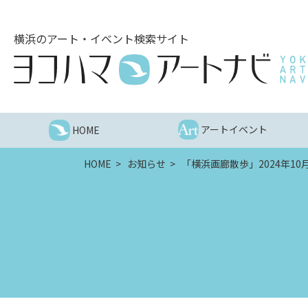
こ
の
横浜のアート・イベント検索サイト
ペ
ー
ジ
を
そ
の
アートイベント
HOME
ま
ま
HOME
お知らせ
「横浜画廊散歩」2024年10
読
む
他
ペ
ー
ジ
へ
の
リ