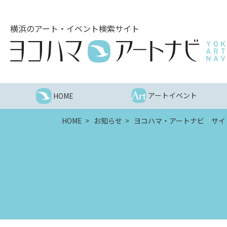
こ
の
横浜のアート・イベント検索サイト
ペ
ー
ジ
を
そ
の
アートイベント
HOME
ま
ま
HOME
お知らせ
ヨコハマ・アートナビ サイ
読
む
他
ペ
ー
ジ
へ
の
リ