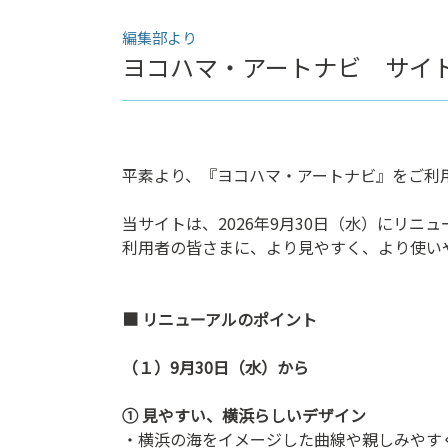
ン
編集部より
ク
ヨコハマ・アートナビ サイ
へ
ス
キ
ッ
プ
平素より、『ヨコハマ・アートナビ』をご利
記
事
当サイトは、2026年9月30日（水）にリニ
本
利用者の皆さまに、より見やすく、より使い
体
へ
ス
■ リニューアルのポイント
キ
ッ
（１）9月30日（水）から
プ
① 見やすい、横浜らしいデザイン
・横浜の海をイメージした曲線や親しみやす