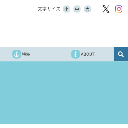
文字サイズ
小
中
大
特集
ABOUT