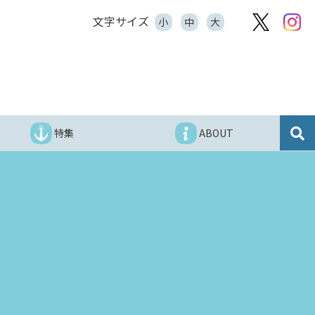
文字サイズ
小
中
大
特集
ABOUT