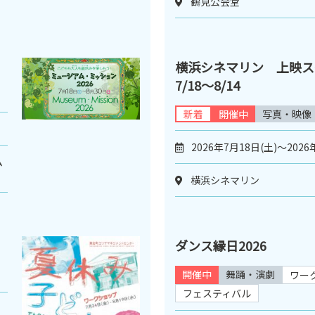
鶴見公会堂
横浜シネマリン 上映
7/18～8/14
新着
開催中
写真・映像
2026年7月18日(土)～2026
ム
横浜シネマリン
ダンス縁日2026
開催中
舞踊・演劇
ワー
フェスティバル