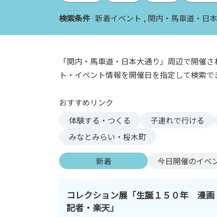
ン
検索条件
新着イベント
関内・馬車道・日
ク
へ
ス
キ
「関内・馬車道・日本大通り」周辺で開催さ
ッ
ト・イベント情報を開催日を指定して検索で
プ
記
おすすめリンク
事
本
体験する・つくる
子連れで行ける
体
みなとみらい・桜木町
へ
ス
新着
今日
開催のイベ
キ
ッ
プ
コレクション展「生誕１５０年 漫画
記者・楽天」