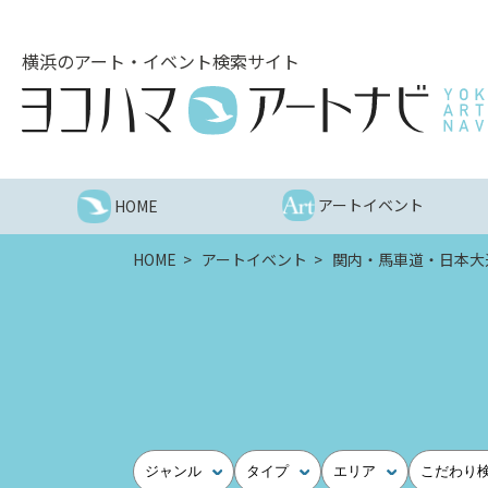
こ
の
横浜のアート・イベント検索サイト
ペ
ー
ジ
を
そ
の
アートイベント
HOME
ま
ま
HOME
アートイベント
関内・馬車道・日本大
読
む
他
ペ
ー
ジ
へ
の
ジャンル
タイプ
エリア
こだわり
リ