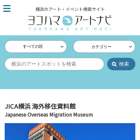
こ
横浜のアート・イベント検索サイト
の
ペ
ー
ジ
を
すべての区
カテゴリー
そ
の
ま
ま
読
む
他
ペ
JICA横浜 海外移住資料館
ー
Japanese Overseas Migration Museum
ジ
へ
の
リ