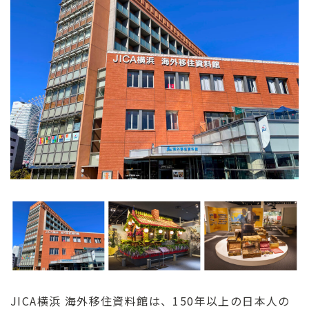
ン
ク
へ
ス
キ
ッ
プ
記
事
本
体
へ
ス
キ
ッ
プ
JICA横浜 海外移住資料館は、150年以上の日本人の