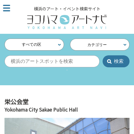
こ
横浜のアート・イベント検索サイト
の
ペ
ー
ジ
を
すべての区
カテゴリー
そ
の
ま
ま
読
む
他
ペ
栄公会堂
ー
Yokohama City Sakae Public Hall
ジ
へ
の
リ