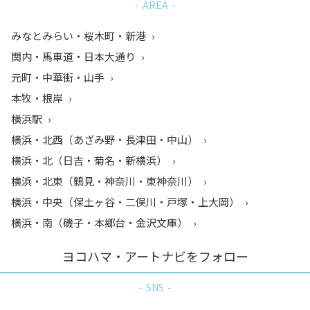
AREA
みなとみらい・桜木町・新港
関内・馬車道・日本大通り
元町・中華街・山手
本牧・根岸
横浜駅
横浜・北西（あざみ野・長津田・中山）
横浜・北（日吉・菊名・新横浜）
横浜・北東（鶴見・神奈川・東神奈川）
横浜・中央（保土ヶ谷・二俣川・戸塚・上大岡）
横浜・南（磯子・本郷台・金沢文庫）
ヨコハマ・アートナビをフォロー
SNS