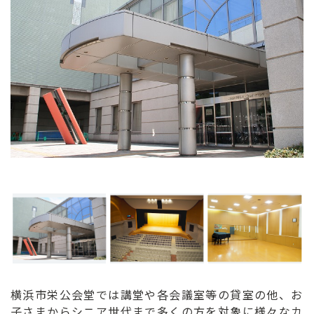
ン
ク
へ
ス
キ
ッ
プ
記
事
本
体
へ
ス
キ
ッ
プ
横浜市栄公会堂では講堂や各会議室等の貸室の他、お
子さまからシニア世代まで多くの方を対象に様々なカ