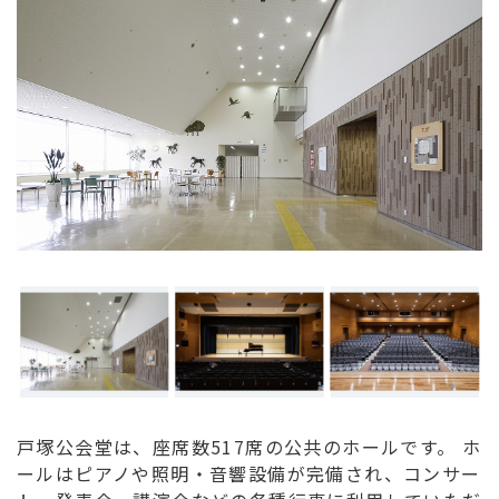
ン
ク
へ
ス
キ
ッ
プ
記
事
本
体
へ
ス
キ
ッ
プ
戸塚公会堂は、座席数517席の公共のホールです。 ホ
ールはピアノや照明・音響設備が完備され、コンサー