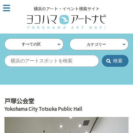
こ
横浜のアート・イベント検索サイト
の
ペ
ー
ジ
を
すべての区
カテゴリー
そ
の
ま
ま
読
む
他
ペ
戸塚公会堂
ー
Yokohama City Totsuka Public Hall
ジ
へ
の
リ